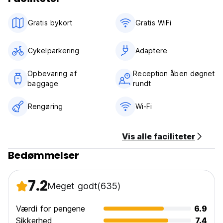
Gratis bykort
Gratis WiFi
Cykelparkering
Adaptere
Opbevaring af
Reception åben døgnet
baggage
rundt
Rengøring
Wi-Fi
Vis alle faciliteter
Bedømmelser
7.2
Meget godt
(635)
Værdi for pengene
6.9
Sikkerhed
7.4