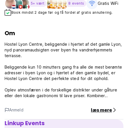
Gratis WiFi
5+ vært
8 events
Book mindst 2 dage før og få fordel af gratis annullering.
Om
Hostel Lyon Centre, beliggende i hjertet af det gamle Lyon,
nyd panoramaudsigten over byen fra vandrerhjemmets
terrasse.
Beliggende kun 10 minutters gang fra alle de mest berømte
adresser i byen Lyon og i hjertet af den gamle bydel, er
Hostel Lyon Centre det perfekte sted for dit ophold.
Oplev atmosfæren i de forskellige distrikter under gåture
eller den lokale gastronomi til lave priser. Kombiner
afslapning og opdagelse takket være de mange aktiviteter,
der skal udføres mellem backpackere, familie eller venner.
læs mere
Anmeld
Linkup Events