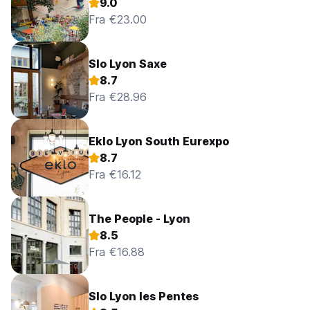
9.0
Fra €23.00
Slo Lyon Saxe
8.7
Fra €28.96
Eklo Lyon South Eurexpo
8.7
Fra €16.12
The People - Lyon
8.5
Fra €16.88
Slo Lyon les Pentes