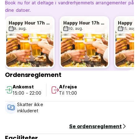
Book nu for at deltage i vandrerhjemmets arrangementer på
dine datoer.
Happy Hour 17h 20h - Hostel Lyon Centre
Happy Hour 17h 20h - Hostel Lyon Centre
9. aug.
10. aug.
11. aug.
Ordensreglement
Ankomst
Afrejse
15:00 - 22:00
Til 11:00
Skatter ikke
inkluderet
Se ordensreglement
Faciliteter