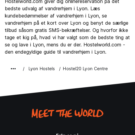
Hostelworld.com giver dig onlinereservation på det
Kultur
8.6
bedste udvalg af vandrerhjem i Lyon. Læs
Fester
kundebedømmelser af vandrerhjem i Lyon, se
7.6
vandrerhjem på et kort over Lyon og benyt de særlige
Værdi for pengene
7.7
tilbud såsom gratis SMS-bekræftelser. Og hvorfor ikke
tage et kig på, hvad vi har valgt som de bedste ting at
se og lave i Lyon, mens du er der. Hostelworld.com -
den endegyldige guide til vandrerhjem i Lyon.
Lyon Hostels
Hostel20 Lyon Centre