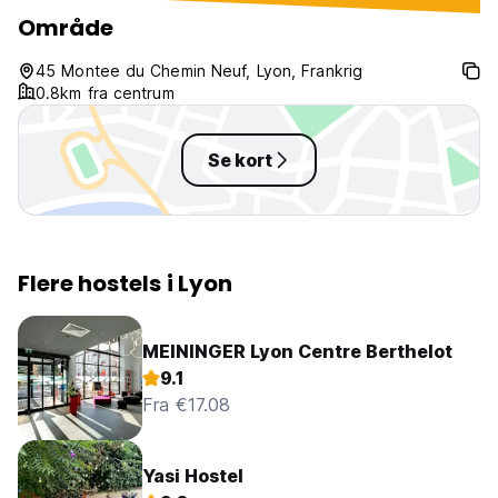
Område
45 Montee du Chemin Neuf, Lyon, Frankrig
0.8km fra centrum
Se kort
Flere hostels i Lyon
MEININGER Lyon Centre Berthelot
9.1
Fra €17.08
Yasi Hostel