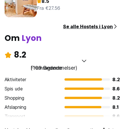
8.5
Fra €27.56
Se alle Hostels i Lyon
Om
Lyon
8.2
Fremragende
(109 Bedømmelser)
Aktiviteter
8.2
Spis ude
8.6
Shopping
8.2
Afslapning
8.1
Transport
8.6
Sightseeing
8.5