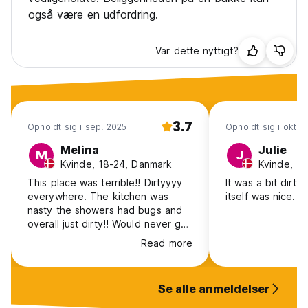
også være en udfordring.
Var dette nyttigt?
3.7
Opholdt sig i sep. 2025
Opholdt sig i okt. 
Melina
Julie
M
J
Kvinde, 18-24, Danmark
Kvinde, 1
This place was terrible!! Dirtyyyy
It was a bit dirty
everywhere. The kitchen was
itself was nice.
nasty the showers had bugs and
overall just dirty!! Would never go
back!!!
Read more
Se alle anmeldelser