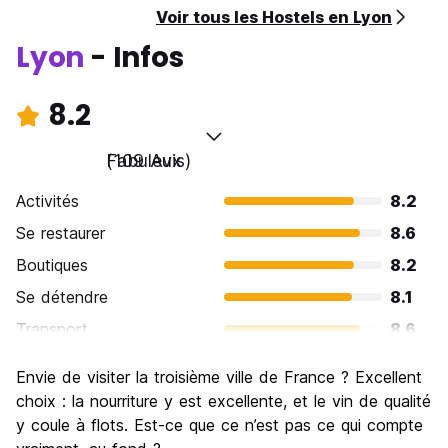
Voir tous les Hostels en Lyon
Lyon
- Infos
8.2
Fabuleux
(109 Avis)
Activités
8.2
Se restaurer
8.6
Boutiques
8.2
Se détendre
8.1
Transport
8.6
Visites touristiques
8.5
Envie de visiter la troisième ville de France ? Excellent
Culture
8.6
choix : la nourriture y est excellente, et le vin de qualité
Sortir le soir / faire la fête
y coule à flots. Est-ce que ce n’est pas ce qui compte
7.6