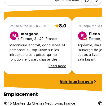
8.0
J'ai séjourné le juin 2026
J'ai séjourné le ma
morgane
Elena
M
E
Femme, 31-40, France
Femme, 18
Magnifique endroit, good vibes et
Agréable, mais s
personnel au top Juste sur les
l‘auberge de jeu
infrastructures : prises qui ne
autres à Lyon, c‘é
fonctionnent pas, chasse des
satisfaisant.
toilettes cassée, robinet cassé ,
Read more
pas de raclette et d’évacuation
d’eau en dehors des douches
Voir tous les avis
Emplacement
45 Montee du Chemin Neuf, Lyon, France