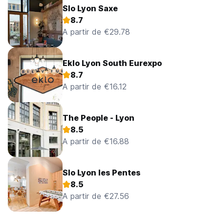
Slo Lyon Saxe
8.7
A partir de €29.78
Eklo Lyon South Eurexpo
8.7
A partir de €16.12
The People - Lyon
8.5
A partir de €16.88
Slo Lyon les Pentes
8.5
A partir de €27.56