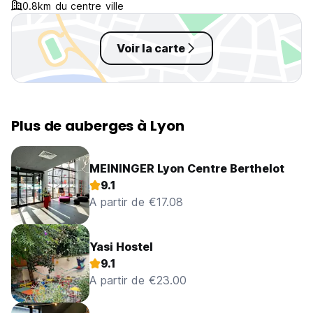
0.8km du centre ville
Voir la carte
Plus de auberges à Lyon
MEININGER Lyon Centre Berthelot
9.1
A partir de €17.08
Yasi Hostel
9.1
A partir de €23.00