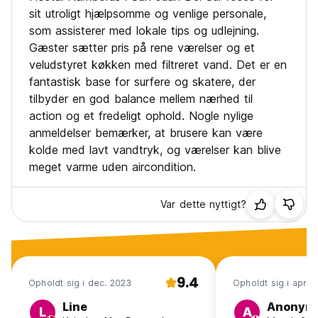
Intet udgangsforbud
sit utroligt hjælpsomme og venlige personale,
Ingen kæledyr tilladt
som assisterer med lokale tips og udlejning.
Ikke rygeområde
Gæster sætter pris på rene værelser og et
veludstyret køkken med filtreret vand. Det er en
*Bemærk venligst, at aircondition ikke er tilgængeligt i
Standard-dobbeltværelset (Auto-translated from original
fantastisk base for surfere og skatere, der
language)
tilbyder en god balance mellem nærhed til
action og et fredeligt ophold. Nogle nylige
anmeldelser bemærker, at brusere kan være
kolde med lavt vandtryk, og værelser kan blive
meget varme uden aircondition.
Var dette nyttigt?
9.4
Opholdt sig i dec. 2023
Opholdt sig i apr. 
Line
Anonym
L
A