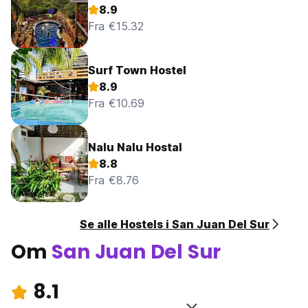
8.9
Fra €15.32
Surf Town Hostel
8.9
Fra €10.69
Nalu Nalu Hostal
8.8
Fra €8.76
Se alle Hostels i San Juan Del Sur
Om
San Juan Del Sur
8.1