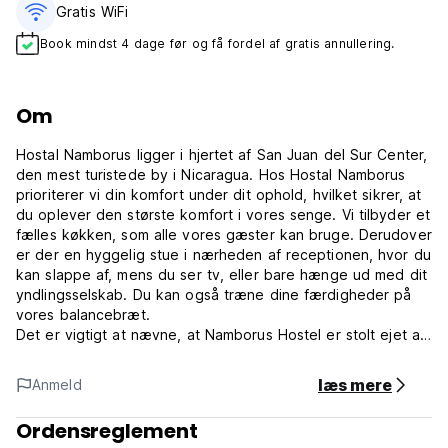
Gratis WiFi
Book mindst 4 dage før og få fordel af gratis annullering.
Om
Hostal Namborus ligger i hjertet af San Juan del Sur Center,
den mest turistede by i Nicaragua. Hos Hostal Namborus
prioriterer vi din komfort under dit ophold, hvilket sikrer, at
du oplever den største komfort i vores senge. Vi tilbyder et
fælles køkken, som alle vores gæster kan bruge. Derudover
er der en hyggelig stue i nærheden af ​​receptionen, hvor du
kan slappe af, mens du ser tv, eller bare hænge ud med dit
yndlingsselskab. Du kan også træne dine færdigheder på
vores balancebræt.
Det er vigtigt at nævne, at Namborus Hostel er stolt ejet af
lokale nicaraguanere, som brænder for at give en autentisk
og fornøjelig oplevelse for alle vores gæster
læs mere
Anmeld
Vi er bekvemt placeret kun 2 gader væk fra stranden,
Ordensreglement
beliggende på hovedgaden, der fører til kystlinjen. Selvom