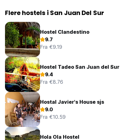
Flere hostels i San Juan Del Sur
Hostel Clandestino
9.7
Fra €9.19
Hostel Tadeo San Juan del Sur
9.4
Fra €8.76
Hostal Javier's House sjs
9.0
Fra €10.59
Hola Ola Hostel