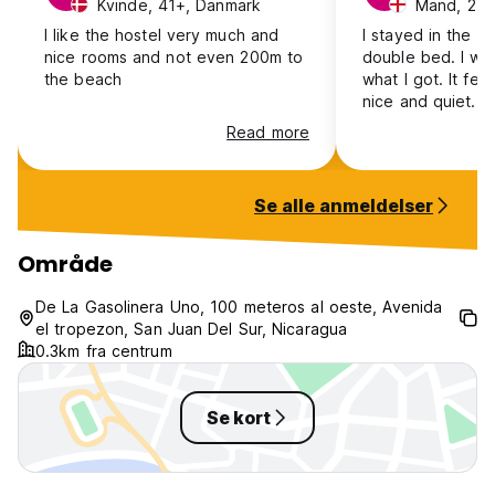
Kvinde, 41+, Danmark
Mand, 25-
I like the hostel very much and
I stayed in the p
nice rooms and not even 200m to
double bed. I wa
the beach
what I got. It fel
nice and quiet. 
and staff were fri
Read more
looking to meet 
probably isn’t the
you’re looking f
Se alle anmeldelser
relax and unwind
recommend this p
negative is the 
Område
hot and the water
low
De La Gasolinera Uno, 100 meteros al oeste, Avenida
el tropezon, San Juan Del Sur, Nicaragua
0.3km fra centrum
Se kort