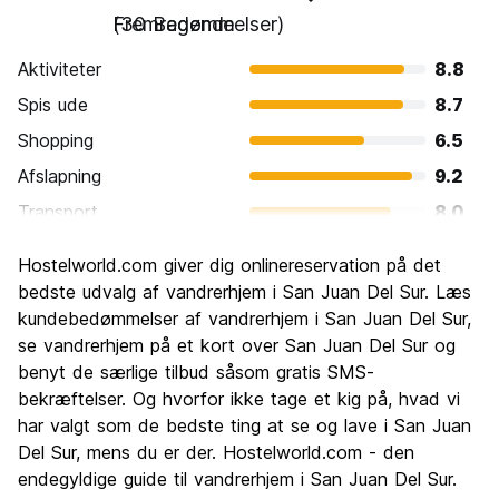
Fremragende
(30 Bedømmelser)
Aktiviteter
8.8
Spis ude
8.7
Shopping
6.5
Afslapning
9.2
Transport
8.0
Sightseeing
7.1
Hostelworld.com giver dig onlinereservation på det
Kultur
7.3
bedste udvalg af vandrerhjem i San Juan Del Sur. Læs
Fester
kundebedømmelser af vandrerhjem i San Juan Del Sur,
8.9
se vandrerhjem på et kort over San Juan Del Sur og
Værdi for pengene
8.6
benyt de særlige tilbud såsom gratis SMS-
bekræftelser. Og hvorfor ikke tage et kig på, hvad vi
har valgt som de bedste ting at se og lave i San Juan
Del Sur, mens du er der. Hostelworld.com - den
endegyldige guide til vandrerhjem i San Juan Del Sur.