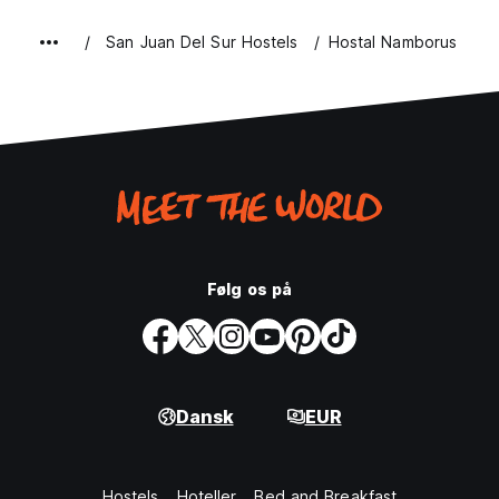
San Juan Del Sur Hostels
Hostal Namborus
Følg os på
Dansk
EUR
Hostels
Hoteller
Bed and Breakfast