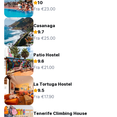
10
Fra €23.00
Casanaga
9.7
Fra €25.00
Patio Hostel
9.6
Fra €21.00
La Tortuga Hostel
9.5
Fra €17.90
Tenerife Climbing House