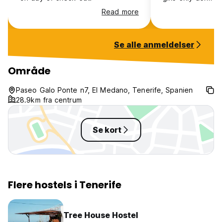
to find there is 
Read more
door. While the 
relatively safe, n
lock the door se
Se alle anmeldelser
The rooms get rea
may, and would b
We couldn’t ope
Område
before 11pm due 
smoking weed on
Paseo Galo Ponte n7, El Medano, Tenerife, Spanien
28.9km fra centrum
Se kort
Flere hostels i Tenerife
Tree House Hostel