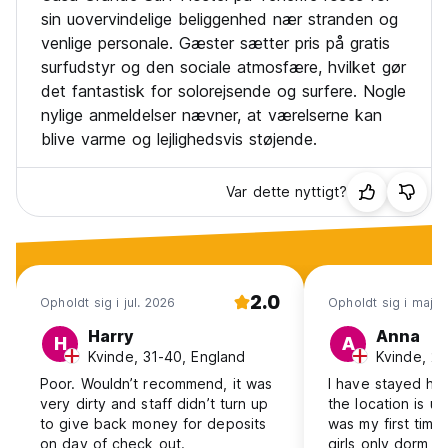
sin uovervindelige beliggenhed nær stranden og
venlige personale. Gæster sætter pris på gratis
surfudstyr og den sociale atmosfære, hvilket gør
det fantastisk for solorejsende og surfere. Nogle
nylige anmeldelser nævner, at værelserne kan
blive varme og lejlighedsvis støjende.
Var dette nyttigt?
2.0
Opholdt sig i jul. 2026
Opholdt sig i maj 
Harry
Anna
H
A
Kvinde, 31-40, England
Kvinde, 25
Poor. Wouldn’t recommend, it was
I have stayed he
very dirty and staff didn’t turn up
the location is u
to give back money for deposits
was my first time 
on day of check out.
girls only dorm a