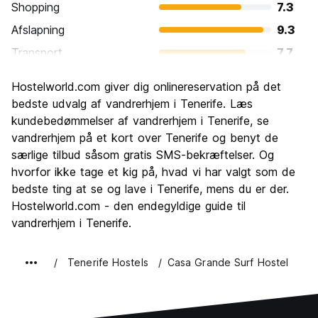
Shopping
7.3
Afslapning
9.3
Transport
7.7
Sightseeing
8.2
Hostelworld.com giver dig onlinereservation på det
Kultur
7.8
bedste udvalg af vandrerhjem i Tenerife. Læs
Fester
kundebedømmelser af vandrerhjem i Tenerife, se
7.2
vandrerhjem på et kort over Tenerife og benyt de
Værdi for pengene
8.6
særlige tilbud såsom gratis SMS-bekræftelser. Og
hvorfor ikke tage et kig på, hvad vi har valgt som de
bedste ting at se og lave i Tenerife, mens du er der.
Hostelworld.com - den endegyldige guide til
vandrerhjem i Tenerife.
Tenerife Hostels
Casa Grande Surf Hostel