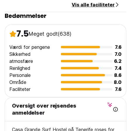
Vis alle faciliteter
original language)
Bedømmelser
7.5
Meget godt
(638)
Værdi for pengene
7.6
Sikkerhed
7.0
atmosfære
6.2
Renlighed
7.4
Personale
8.6
Område
8.0
Faciliteter
7.6
Oversigt over rejsendes
anmeldelser
Casa Grande Surf Hostel på Tenerife roses for