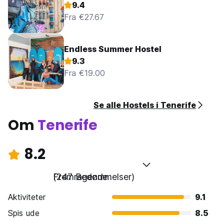
9.4
Fra €27.67
Endless Summer Hostel
9.3
Fra €19.00
Se alle Hostels i Tenerife
Om
Tenerife
8.2
Fremragende
(247 Bedømmelser)
Aktiviteter
9.1
Spis ude
8.5