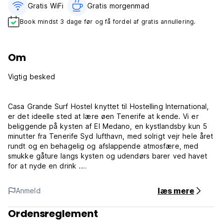
Gratis WiFi
Gratis morgenmad‎
Book mindst 3 dage før og få fordel af gratis annullering.
Om
Vigtig besked
Casa Grande Surf Hostel knyttet til Hostelling International,
er det ideelle sted at lære øen Tenerife at kende. Vi er
beliggende på kysten af ​​El Medano, en kystlandsby kun 5
minutter fra Tenerife Syd lufthavn, med solrigt vejr hele året
rundt og en behagelig og afslappende atmosfære, med
smukke gåture langs kysten og udendørs barer ved havet
for at nyde en drink .
Ud over indkvartering tilbyder vi vores gæster gratis brug
læs mere
Anmeld
af cykler og sports- og strandudstyr, surf- og
havsportstjenester, leje af udstyr, brætopbevaring,
Ordensreglement
windsurf- og kitesurf-lektioner og shop. Der er også andre