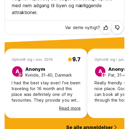
med nem adgang til byen og nærliggende
attraktioner.
Var dette nyttigt?
9.7
Opholdt sig i nov. 2016
Opholdt sig i jun. 
Anonym
Anonym
A
A
Kvinde, 31-40, Danmark
Par, 31-40
I had the best stay ever! I've been
Really friendly st
traveling for 16 month and this
nice place. Good 
place was definitely one of my
can book all your 
favourites. They provide you with
through the host
delicious breakfast, clean towels
prices. We did the
Read more
every day, guiding regarding tours
canyoning and hi
around Baños, help with practical
cycle the waterfal
stuff, great outdoor area and a
were great. Breakfast was
Se alle anmeldelser
very relaxed and comfortable
excellent - really