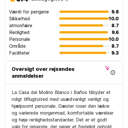
- Håndklæder til leje, til eventyraktiviteter, termiske pools
- Bøger
Værdi for pengene
9.8
- Sikkerhedsboks
Sikkerhed
10.0
Vores morgenmad er den bedste og tænker på, hvordan
atmosfære
8.7
man starter dagen bedre...
Renlighed
9.6
VI ACCEPTERER kæledyrsvenlige (VI ACCEPTERER KÆLEdyr
Personale
10.0
efter anmodning)
Område
8.7
Faciliteter
9.3
Betalinger foretages ved check-in i kontanter (eller)
DINERS KORTBETALING, AMERICAN EXPRESS OVER $30
(+10 % TAX APP TRAVEL INTERNATIONAL)
Oversigt over rejsendes
anmeldelser
Efter afgang eller udtjekning kl. 12:00, hvis du ønsker at
bruge brusere, badeværelse, Wi-Fi, køkken eller vente på
en bus, der kører om natten, koster ophold på hostellet en
La Casa del Molino Blanco i Baños tilbyder et
person (SPØRG I RECEPTIONEN) (Auto-translated from
roligt tilflugtssted med usædvanligt venligt og
original language)
hjælpsomt personale. Gæster roser den lækre
og varierede morgenmad, komfortable værelser
og høje renlighedsstandarder. Det er et godt
valg for rejsende, der søger et fredeligt ophold