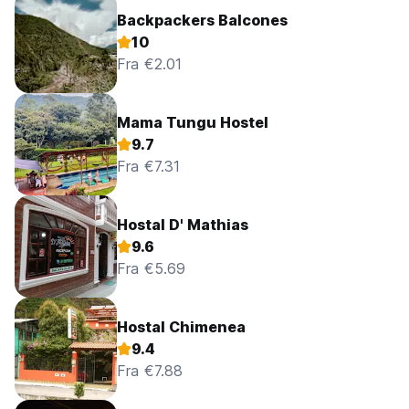
Backpackers Balcones
10
Fra €2.01
Mama Tungu Hostel
9.7
Fra €7.31
Hostal D' Mathias
9.6
Fra €5.69
Hostal Chimenea
9.4
Fra €7.88