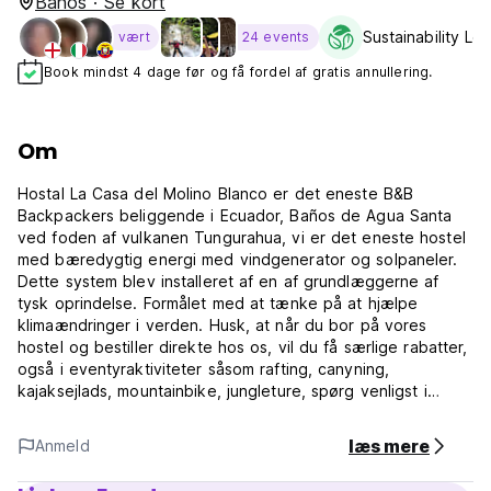
Banos · Se kort
Sustainability Lev
vært
24 events
Book mindst 4 dage før og få fordel af gratis annullering.
Om
Hostal La Casa del Molino Blanco er det eneste B&B
Backpackers beliggende i Ecuador, Baños de Agua Santa
ved foden af ​​vulkanen Tungurahua, vi er det eneste hostel
med bæredygtig energi med vindgenerator og solpaneler.
Dette system blev installeret af en af ​​grundlæggerne af
tysk oprindelse. Formålet med at tænke på at hjælpe
klimaændringer i verden. Husk, at når du bor på vores
hostel og bestiller direkte hos os, vil du få særlige rabatter,
også i eventyraktiviteter såsom rafting, canyning,
kajaksejlads, mountainbike, jungleture, spørg venligst i
receptionen for detaljeret forklaring. Hele vandrerhjemmet
samt personalet er udstyret og forberedt med alle
læs mere
Anmeld
biosikkerhedsprotokoller for at garantere dit ophold og
sundhed.