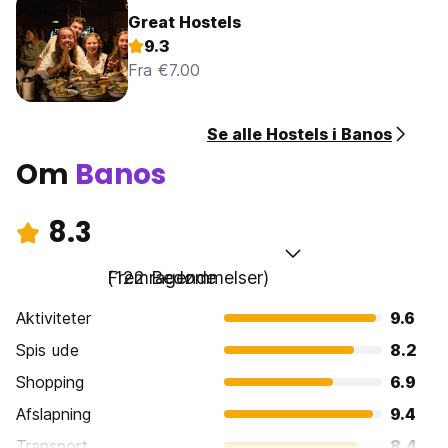
Great Hostels
9.3
Fra €7.00
Se alle Hostels i Banos
Om
Banos
8.3
Fremragende
(122 Bedømmelser)
Aktiviteter
9.6
Spis ude
8.2
Shopping
6.9
Afslapning
9.4
Transport
8.4