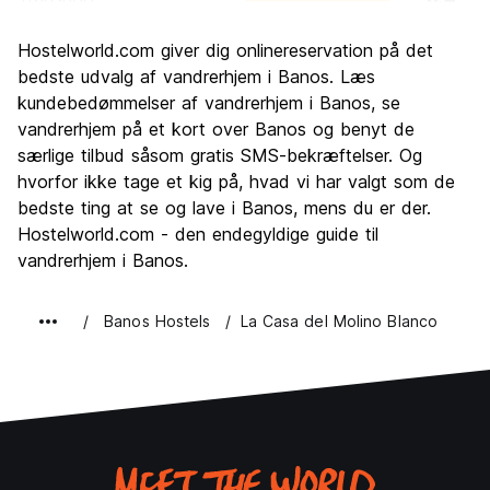
Sightseeing
8.7
Hostelworld.com giver dig onlinereservation på det
Kultur
7.3
bedste udvalg af vandrerhjem i Banos. Læs
Fester
kundebedømmelser af vandrerhjem i Banos, se
7.6
vandrerhjem på et kort over Banos og benyt de
Værdi for pengene
9.0
særlige tilbud såsom gratis SMS-bekræftelser. Og
hvorfor ikke tage et kig på, hvad vi har valgt som de
bedste ting at se og lave i Banos, mens du er der.
Hostelworld.com - den endegyldige guide til
vandrerhjem i Banos.
Banos Hostels
La Casa del Molino Blanco