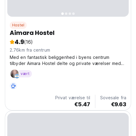
Hostel
Aimara Hostel
4.9
(16)
2.76km fra centrum
Med en fantastisk beliggenhed i byens centrum
tilbyder Aimara Hostel delte og private værelser med
alt hvad du behøver til dit ophold, mens du opdager
vært
San Salvador de Jujuy.
Privat værelse til
Sovesale fra
€5.47
€9.63