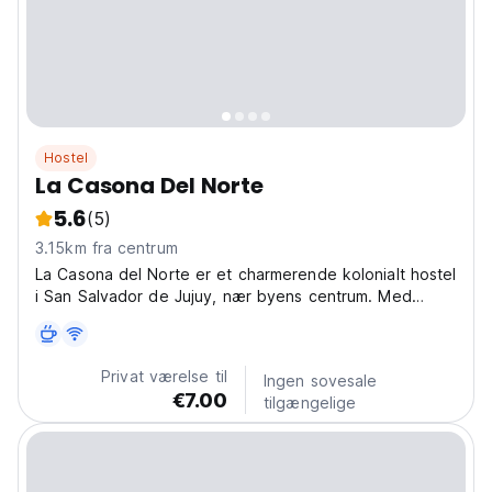
Hostel
La Casona Del Norte
5.6
(5)
3.15km fra centrum
La Casona del Norte er et charmerende kolonialt hostel
i San Salvador de Jujuy, nær byens centrum. Med
morgenmad inkluderet er det ideelt for rejsende i
Jujuy. (Auto-translated from original language)
Privat værelse til
Ingen sovesale
€7.00
tilgængelige