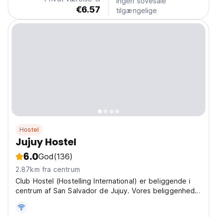
Ingen sovesale
€6.57
tilgængelige
Hostel
Jujuy Hostel
6.0
God
(136)
2.87km fra centrum
Club Hostel (Hostelling International) er beliggende i
centrum af San Salvador de Jujuy. Vores beliggenhed
er præfekt, fordi den har adgang til alle kredsløb.