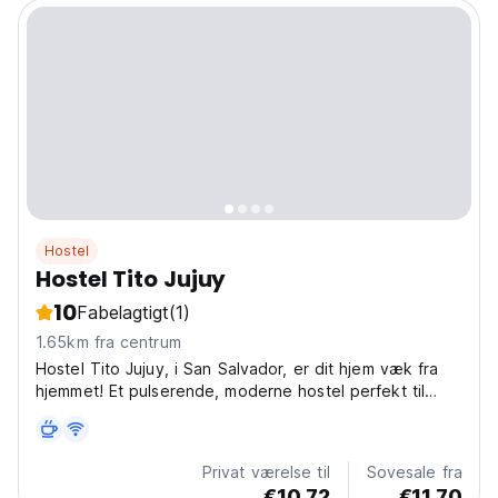
Hostel
Hostel Tito Jujuy
10
Fabelagtigt
(1)
1.65km fra centrum
Hostel Tito Jujuy, i San Salvador, er dit hjem væk fra
hjemmet! Et pulserende, moderne hostel perfekt til
backpackere, der udforsker Quebrada de Humahuaca.
(Auto-translated from original language)
Privat værelse til
Sovesale fra
€10.72
€11.70