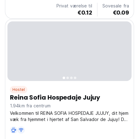
Privat værelse til
Sovesale fra
€0.12
€0.09
Hostel
Reina Sofia Hospedaje Jujuy
1.94km fra centrum
Velkommen til REINA SOFIA HOSPEDAJE JUJUY, dit hjem
væk fra hjemmet i hjertet af San Salvador de Jujuy! Du
finder os på Coronel Arias 1039, hvor vi tilbyder dig et
hyggeligt og komfortabelt ophold i vores guesthouse.
Dyk ned i den pulserende Jujuy-kultur...