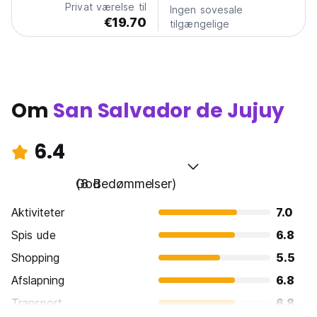
Privat værelse til
Ingen sovesale
€19.70
tilgængelige
Om
San Salvador de Jujuy
6.4
God
(8 Bedømmelser)
Aktiviteter
7.0
Spis ude
6.8
Shopping
5.5
Afslapning
6.8
Transport
6.8