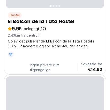
Hostel
El Balcon de la Tata Hostel
9.9
Fabelagtigt
(17)
2.43km fra centrum
Oplev det pulserende El Balcón de la Tata Hostel i
Jujuy! Et moderne og socialt hostel, der er den
perfekte base til at udforske Jujuys skønhed og kultur,
mens du backpacker i Argentina. (Auto-translated from
original language)
Sovesale fra
Ingen private rum
€14.62
tilgængelige