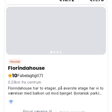
Hostel
Florindahouse
10
Fabelagtigt
(7)
0.23km fra centrum
Florindahouse har to etager, på øverste etage har vi to
værelser med balkon ud mod bjerget (botanisk park)
og et enkelt værelse med unik belysning.
Privat værelse til