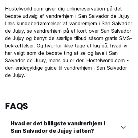
Sightseeing
5.5
Hostelworld.com giver dig onlinereservation på det
Kultur
6.5
bedste udvalg af vandrerhjem i San Salvador de Jujuy.
Fester
Læs kundebedømmelser af vandrerhjem i San Salvador
5.8
de Jujuy, se vandrerhjem på et kort over San Salvador
Værdi for pengene
7.5
de Jujuy og benyt de særlige tilbud såsom gratis SMS-
bekræftelser. Og hvorfor ikke tage et kig på, hvad vi
har valgt som de bedste ting at se og lave i San
Salvador de Jujuy, mens du er der. Hostelworld.com -
den endegyldige guide til vandrerhjem i San Salvador
de Jujuy.
FAQS
Hvad er det billigste vandrerhjem i
San Salvador de Jujuy i aften?