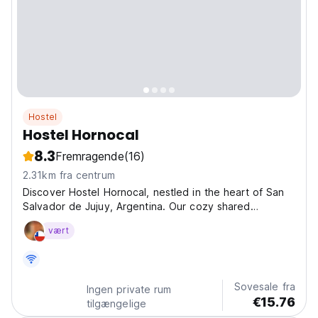
Hostel
Hostel Hornocal
8.3
Fremragende
(16)
2.31km fra centrum
Discover Hostel Hornocal, nestled in the heart of San
Salvador de Jujuy, Argentina. Our cozy shared
accommodations offer budget-friendly options with 24-
vært
hour reception, ensuring a warm welcome anytime. At
Hostel Hornocal we have tea and coffee making
facilities,...
Sovesale fra
Ingen private rum
€15.76
tilgængelige