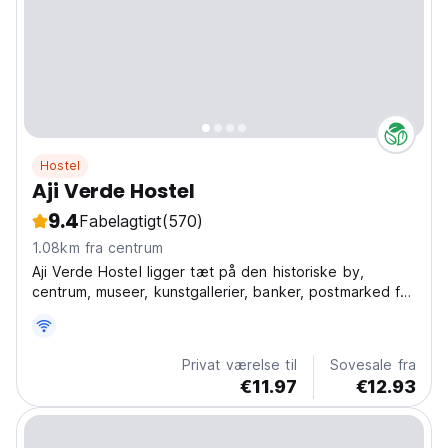
Hostel
Aji Verde Hostel
9.4
Fabelagtigt
(570)
1.08km fra centrum
Aji Verde Hostel ligger tæt på den historiske by,
centrum, museer, kunstgallerier, banker, postmarked for
kunst og håndværk, fluemarked, fiskemærke, barer og
restauranter, hovedtorvet. Stranden er 20 minutters
gang
Privat værelse til
Sovesale fra
€11.97
€12.93