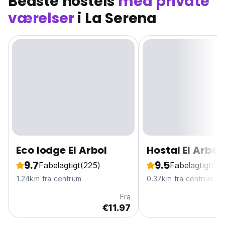
Bedste hostels
med private
værelser
i La Serena
Eco lodge El Arbol
Hostal El Arbol
9.7
9.5
Fabelagtigt
(225)
Fabelagtigt
(11
1.24km fra centrum
0.37km fra centrum
Fra
€11.97