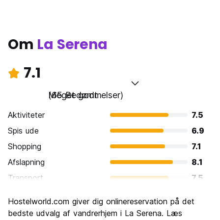
Om
La Serena
7.1
Meget godt
(65 Bedømmelser)
Aktiviteter
7.5
Spis ude
6.9
Shopping
7.1
Afslapning
8.1
Transport
7.5
Sightseeing
7.1
Hostelworld.com giver dig onlinereservation på det
Kultur
6.9
bedste udvalg af vandrerhjem i La Serena. Læs