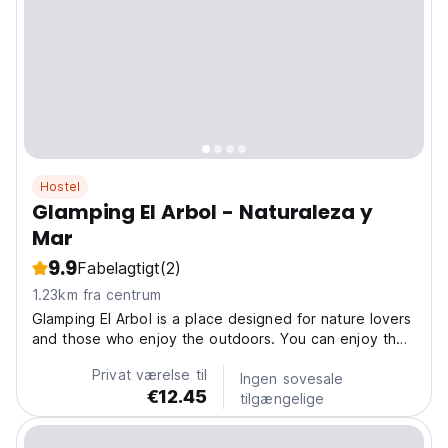
Hostel
Glamping El Arbol - Naturaleza y
Mar
9.9
Fabelagtigt
(2)
1.23km fra centrum
Glamping El Arbol is a place designed for nature lovers
and those who enjoy the outdoors. You can enjoy the
camping experience in a comfortable and practical
Privat værelse til
way, without having to worry about setting up tents
Ingen sovesale
€12.45
and sleeping in a real bed, with bedding, sheets,...
tilgængelige