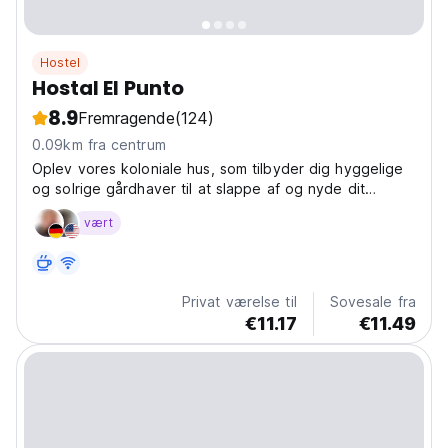
Hostel
Hostal El Punto
8.9
Fremragende
(124)
0.09km fra centrum
Oplev vores koloniale hus, som tilbyder dig hyggelige
og solrige gårdhaver til at slappe af og nyde dit
ophold.
vært
Privat værelse til
Sovesale fra
€11.17
€11.49