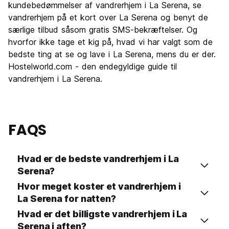
Fester
kundebedømmelser af vandrerhjem i La Serena, se
6.1
vandrerhjem på et kort over La Serena og benyt de
Værdi for pengene
7.1
særlige tilbud såsom gratis SMS-bekræftelser. Og
hvorfor ikke tage et kig på, hvad vi har valgt som de
bedste ting at se og lave i La Serena, mens du er der.
Hostelworld.com - den endegyldige guide til
vandrerhjem i La Serena.
FAQS
Hvad er de bedste vandrerhjem i La
Serena?
Hvor meget koster et vandrerhjem i
La Serena for natten?
Hvad er det billigste vandrerhjem i La
Serena i aften?