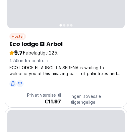
Hostel
Eco lodge El Arbol
9.7
Fabelagtigt
(225)
1.24km fra centrum
ECO LODGE EL ARBOL LA SERENA is waiting to
welcome you at this amazing oasis of palm trees and
flowers..! At our place, you will be able to chill out at
sunny terraces, or rest in the shade in hammoks under
exuberant trees ,or hang out in the cosy common...
Privat værelse til
Ingen sovesale
€11.97
tilgængelige