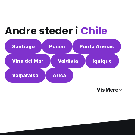
Andre steder i
Chile
Santiago
Pucón
Punta Arenas
Vina del Mar
Valdivia
Iquique
Valparaiso
Arica
Vis Mere