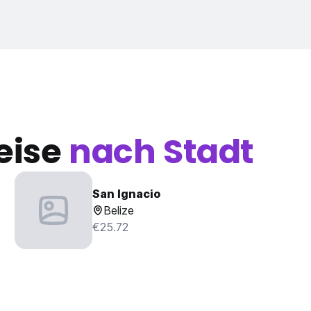
eise
nach Stadt
San Ignacio
Belize
€25.72