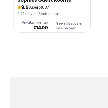
Sophies Guest Rooms
9.5
Superb
(807)
0.72km vom Stadtzentrum
Privatzimmer ab
Geen slaapzalen
€14.00
beschikbaar