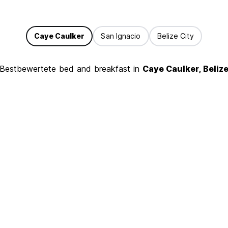
Caye Caulker
San Ignacio
Belize City
Bestbewertete bed and breakfast in
Caye Caulker, Beliz