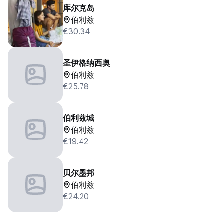
库尔克岛
伯利兹
€30.34
圣伊格纳西奥
伯利兹
€25.78
伯利兹城
伯利兹
€19.42
贝尔墨邦
伯利兹
€24.20