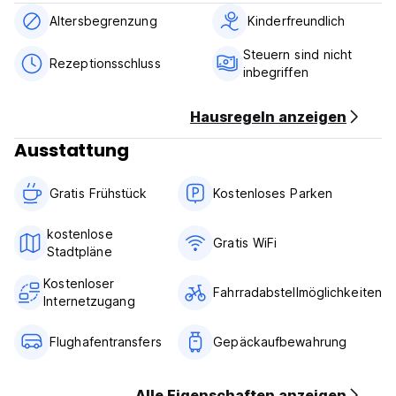
Busbahnhof, einfacher Zugang nach Westen, Osten, Süden
und Norden von Teheran mit öffentlichen Verkehrsmitteln.
Altersbegrenzung
Kinderfreundlich
Die Gegend ist das Hauptgebiet im Iran, die meisten
traditionellen Veranstaltungen, politische und
Steuern sind nicht
Rezeptionsschluss
gesellschaftliche Veranstaltungen rund um den Platz Vali Asr.
inbegriffen
Der Ort ist voll von Cafes, Restaurants, Geschäften ... jeden
Tag junge Generation treffen sich zusammen. Es liegt in der
Hausregeln anzeigen
Nähe von Sehenswürdigkeiten, Konzerthalle,
Theaterzentrum, Kunstgalerien,
Ausstattung
Gesellschaftsveranstaltungen.
Gratis Frühstück
Kostenloses Parken
Die Zimmer sind ausgestattet mit Doppelbetten,
Zentralheizung, Klimaanlage, Abstellraum, Waschküche,
Bügeleisen, Spiegel, Fön, Bad, Westtoiletten, abschliessbare
kostenlose
Gratis WiFi
Tür, Badewanne, Schublade, Handtücher. Sie sind Familie
Stadtpläne
und Kinder freundlich und behindertenfreundlich. Ein Aufzug
Kostenloser
befindet sich im Gebäude. 24 Stunden warme Dusche.
Fahrradabstellmöglichkeiten
Internetzugang
Teheran Heart BnB Allgemeine Geschäftsbedingungen:
Flughafentransfers
Gepäckaufbewahrung
Stornierungsbedingungen: 72 Stunden vor Anreise.
Check-in und Check-out jederzeit.
Alle Eigenschaften anzeigen