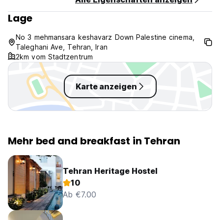
Zahlung bei Ankunft per Bargeld.
Lage
Steuern nicht enthalten - 3,00% werden hinzugefügt.
Frühstück inkludiert
No 3 mehmansara keshavarz Down Palestine cinema,
Taleghani Ave, Tehran, Iran
2km vom Stadtzentrum
Karte anzeigen
Mehr bed and breakfast in Tehran
Tehran Heritage Hostel
10
Ab €7.00