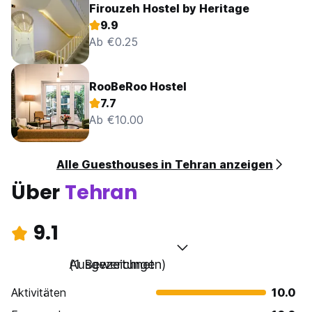
Firouzeh Hostel by Heritage
9.9
Ab €0.25
RooBeRoo Hostel
7.7
Ab €10.00
Alle Guesthouses in Tehran anzeigen
Über
Tehran
9.1
Ausgezeichnet
(1 Bewertungen)
Aktivitäten
10.0