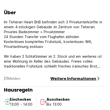
Über
Im Teheran Heart BnB befinden sich 3 Privatunterkünfte in
einem 4-stöckigen Gebäude im Zentrum von Teheran.
Privates Badezimmer + Privatzimmer
24 Stunden Transfer vom Flughafen abholen
Kostenloses komplettes Frühstück, kostenloses Wifi,
Privatwohnung exklusiv
Wir haben 2 Schlafzimmer im 2. Stock und ein weiteres ist
eine Wohnung im Keller des Gebäudes. Freies volles
traditionelles Frühstück schließt frisches iranisches Brot,
Käse und Früchte ein. Wir bieten auch kostenloses WiFi,
kostenlose lokale SIM Karte und vergünstigte 24 Stunden
Weitere Informationen
Melden
Abholung von / zum Flughafen. Nutzen Sie unsere
kostenlose Reiseführer über die Reise, buchen Sie Tickets
Hausregeln
für Flug, Zug, Bus und Unterkunft in anderen Städten.
Einchecken
Auschecken
Teheran Herz BnB liegt genau im Zentrum von Teheran. Es
13:00 - 14:00
Bis 13:00
liegt im Herzen von Teheran, in der Nähe der U-Bahn und