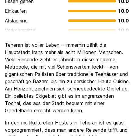
Essen gehen
10.0
Einkaufen
10.0
Afslapning
10.0
Verkehrsmittel
10.0
Sehenswürdigkeiten
10.0
Teheran ist voller Leben – immerhin zählt die
Kultur
10.0
Hauptstadt Irans mehr als acht Millionen Menschen.
Nachtleben / Party
Viele Reisende zieht es jährlich in diese moderne
2.0
Metropole, die mit viel Sehenswertem lockt – von
Preis-Leistungsverhältnis
10.0
gigantischen Palästen über traditionelle Teehäuser und
geschäftige Bazare bis hin zu persischer Haute Cuisine.
Am Horizont zeichnen sich schneebedeckte Gipfel ab.
Ein beliebtes Skigebiet gibt es im angrenzenden
Tochal, das aus der Stadt bequem mit einer
Gondelbahn erreicht werden kann.
In den multikulturellen Hostels in Teheran ist es quasi
vorprogrammiert, dass man andere Reisende trifft und