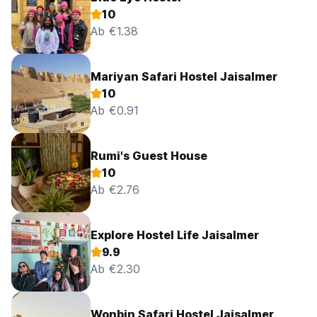
10
Ab €1.38
Mariyan Safari Hostel Jaisalmer
10
Ab €0.91
Rumi's Guest House
10
Ab €2.76
Explore Hostel Life Jaisalmer
9.9
Ab €2.30
Wonbin Safari Hostel Jaisalmer