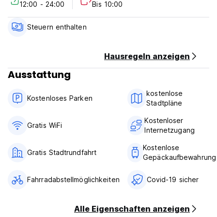
12:00 - 24:00
Bis 10:00
1 Gemeinsame Lounge mit Gitarrenreisbüchern und
Magazinen
1 riesiger Dach mit einem schönen Panoramablick auf das
Steuern enthalten
Fort und Sonnenuntergang
Reiseschreibtisch, mit dem Sie Ihre Reisen und Kamelsafari
planen können
Hausregeln anzeigen
24 Stunden Rezeption. (Auto-translated from original
Ausstattung
language)
kostenlose
Kostenloses Parken
Stadtpläne
Kostenloser
Gratis WiFi
Internetzugang
Kostenlose
Gratis Stadtrundfahrt
Gepäckaufbewahrung
Fahrradabstellmöglichkeiten
Covid-19 sicher
Alle Eigenschaften anzeigen