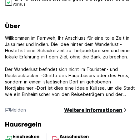
Voraus
Über
Willkommen im Fernweh, Ihr Anschluss für eine tolle Zeit in
Jaisalmer und Indien. Die Idee hinter dem Wanderlust -
Hostel ist eine Schaukelzeit zu Tiefpunktpreisen und eine
lokale Erfahrung mit dem Ziel, ohne die Bank zu brechen.
Der Wanderlust befindet sich nicht im Touristen- und
Rucksacktacker -Ghetto des Hauptbasars oder des Forts,
sondern in einem städtischen Dorf im gehobenen
Nordjaisalmer -Dorf ist dies eine ideale Kulisse, um die Stadt
wie ein Einheimischer von den Reisebeträgern und der
Aggressivität zu erleben, die jeder verkauft Jaisalmer mit.
Wir garantieren, wenn Sie bei uns bleiben, sind Ihre
Weitere Informationen
Melden
Geschichten über Jaisalmer völlig anders und Sie werden
gerne zurückkommen.
Hausregeln
@Die Fernweh haben wir:
Einchecken
Auschecken
6 Private Räume