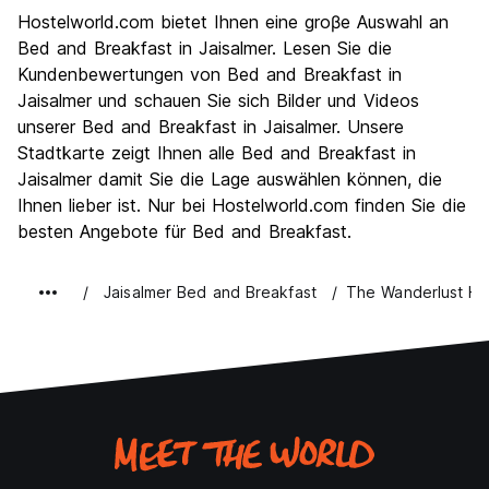
Sehenswürdigkeiten
8.9
Hostelworld.com bietet Ihnen eine groβe Auswahl an
Kultur
9.1
Bed and Breakfast in Jaisalmer. Lesen Sie die
Nachtleben / Party
Kundenbewertungen von Bed and Breakfast in
5.5
Jaisalmer und schauen Sie sich Bilder und Videos
Preis-Leistungsverhältnis
8.7
unserer Bed and Breakfast in Jaisalmer. Unsere
Stadtkarte zeigt Ihnen alle Bed and Breakfast in
Jaisalmer damit Sie die Lage auswählen können, die
Ihnen lieber ist. Nur bei Hostelworld.com finden Sie die
besten Angebote für Bed and Breakfast.
Jaisalmer Bed and Breakfast
The Wanderlust Hos