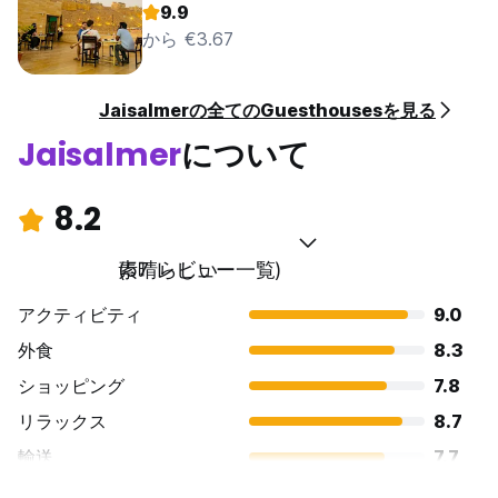
9.9
から €3.67
Jaisalmerの全てのGuesthousesを見る
Jaisalmer
について
8.2
素晴らしい
(57 レビュー一覧)
アクティビティ
9.0
外食
8.3
ショッピング
7.8
リラックス
8.7
輸送
7.7
観光
8.9