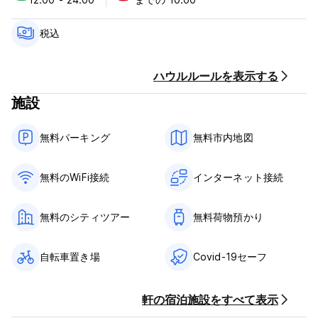
1 砦と夕日の美しいパノラマビューを望む巨大な屋上
旅行やキャメル サファリの計画をお手伝いするトラベル デスク
24時間フロントデスク。 (Auto-translated from original
税込
language)
ハウルルールを表示する
施設
無料パーキング
無料市内地図
無料のWiFi接続
インターネット接続
無料のシティツアー
無料荷物預かり
自転車置き場
Covid-19セーフ
軒の宿泊施設をすべて表示