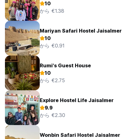
10
から €1.38
Mariyan Safari Hostel Jaisalmer
10
から €0.91
Rumi's Guest House
10
から €2.75
Explore Hostel Life Jaisalmer
9.9
から €2.30
Wonbin Safari Hostel Jaisalmer