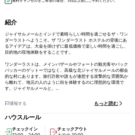
無料キャンセルをご希望の場合、3日以上前にご予約ください。
紹介
ジャイサルメールとインドで素晴らしい時間を過ごせるザ・ワン
ダーラストへようこそ。ザ ワンダーラスト ホステルの背後にあ
るアイデアは、大金を掛けずに最低価格で楽しい時間を過ごし、
目的地の現地体験をすることです。
ワンダーラストは、メインバザールやフォートの観光客やバック
パッカーのゲットーではなく、高級な北ジャイサルメールの都会
的な村にあります。旅行詐欺や誰もが連想する攻撃的な雰囲気か
ら離れて、地元の人のように街を体験するのに理想的な環境で
す。ジャイサルメールと。
私たちにご滞在いただければ、ジャイサルメールについてのあな
たの物語が全く違ったものになり、また来たくなることをお約束
もっと読む
通報する
します。
ハウスルール
@私たちが持っているワンダーラスト:
個室6室
チェックイン
チェックアウト
1 ギタートラベル本や雑誌を備えた共用ラウンジ
12:00 - 24:00
までの 10:00