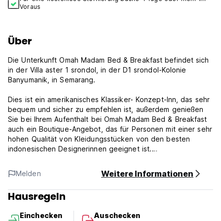
Voraus
Über
Die Unterkunft Omah Madam Bed & Breakfast befindet sich
in der Villa aster 1 srondol, in der D1 srondol-Kolonie
Banyumanik, in Semarang.
Dies ist ein amerikanisches Klassiker- Konzept-Inn, das sehr
bequem und sicher zu empfehlen ist, außerdem genießen
Sie bei Ihrem Aufenthalt bei Omah Madam Bed & Breakfast
auch ein Boutique-Angebot, das für Personen mit einer sehr
hohen Qualität von Kleidungsstücken von den besten
indonesischen Designerinnen geeignet ist.
Die Räume, die zur Verfügung stehen, befinden sich in drei
Weitere Informationen
Melden
Typen, von Superior bis Deluxe, alle von denen Zimmer und
Badezimmer sehr sauber und bequem sind und einzigartig
Hausregeln
sind.
Einchecken
Auschecken
'''Die Geschäftsbedingungen & Bedingungen: