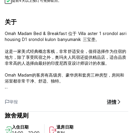
提前4天以上预订可免费取消。
关于
Omah Madam Bed & Breakfast 位于 Villa aster 1 srondol asri
housing D1 srondol kulon banyumanik 三宝垄。
这是一家美式经典概念客栈，非常舒适安全，值得选择作为住宿的
地方，除了享受民宿之外，奥玛夫人民宿还提供精品店，适合品质
非常高的人选择由最好的印度尼西亚设计师设计的衣服。
Omah Madam的客房有高级房、豪华房和套房三种房型，房间和
浴室都非常干净、舒适、独特。
***财产政策和条件：
1. 取消政策：抵达前3天。
详情
举报
2. 入住时间为14:00至22:00。
3、中午12:00前退房。
旅舍规则
4. 抵达时通过现金和银行转账付款。
5、接待工作时间09:00-22:00。
入住日期
退房日期
6.无年龄限制。
14:00 - 22:00
直到