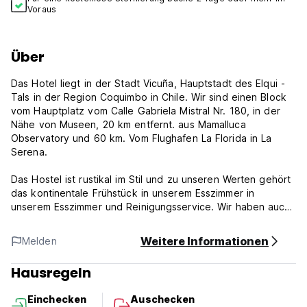
Voraus
Über
Das Hotel liegt in der Stadt Vicuña, Hauptstadt des Elqui -
Tals in der Region Coquimbo in Chile. Wir sind einen Block
vom Hauptplatz vom Calle Gabriela Mistral Nr. 180, in der
Nähe von Museen, 20 km entfernt. aus Mamalluca
Observatory und 60 km. Vom Flughafen La Florida in La
Serena.
Das Hostel ist rustikal im Stil und zu unseren Werten gehört
das kontinentale Frühstück in unserem Esszimmer in
unserem Esszimmer und Reinigungsservice. Wir haben auch
eine Innenausstattung, private Parkplätze, kostenlosen
Internetzugang, Empfang.
Weitere Informationen
Melden
Sie können in den Zimmern nicht rauchen (wir haben einen
Hausregeln
Raucherbereich) und sie haben Kabelfernsehen und Wi-Fi.
Das Hostel verfügt nicht über Zimmer mit eigenem Bad, sie
Einchecken
Auschecken
haben alle mit einem gemeinsamen Bad mit mehreren