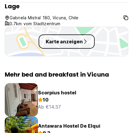
Durch die gesetzliche Bestimmung ist das Rauchen in den
Lage
Räumen nicht erlaubt. (Auto-translated from original
language)
Gabriela Mistral 180, Vicuna, Chile
0.7km vom Stadtzentrum
Karte anzeigen
Mehr bed and breakfast in Vicuna
Scorpius hostel
10
Ab €14.37
Antawara Hostel De Elqui