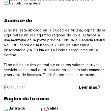
cancelación gratuita
Acerca-de
El hostel está ubicado en la ciudad de Vicuña, capital de la
Elqui Valley en el Coquimbo regione de Chile. Estamos a
una manzana de la plaza principal, en Calle Gabriela Mistral
No. 180, cerca de museos, a 20 km de Mamalluca
observatorio y a 60 km de La Florida aeropuerto en La
Serena.
El hostal es rustico en estilo y nuestros valores incluyen
servicio continental de desayuno en nuestra sala comedor
y servicio de limpieza. También tenemos un terrazón
interior privado, parking gratuito, acceso a internet gratuito,
recepción 24 horas.
Leer más
Denunciar
No se pueden fumar en las habitaciones (tenemos un
Reglas de la casa
smoking area) y ellas tienen cable TV y Wi-Fi. El hostal no
tiene habitaciones con privacidad privada, todas ellas
Entrada
Salida
tienen una habitación compartida, con varias disponibles.