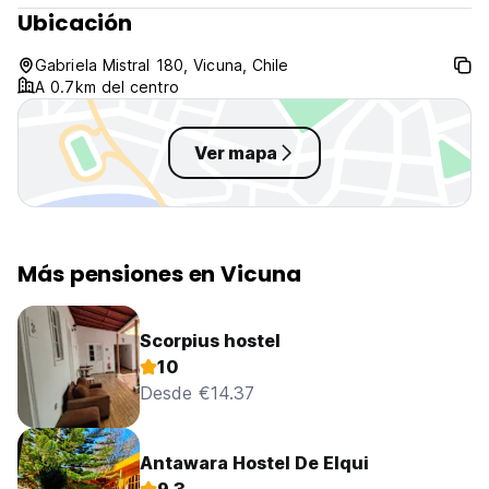
Por ley, el smoking no está (Auto-translated from original
Ubicación
language)
Gabriela Mistral 180, Vicuna, Chile
A 0.7km del centro
Ver mapa
Más pensiones en Vicuna
Scorpius hostel
10
Desde €14.37
Antawara Hostel De Elqui