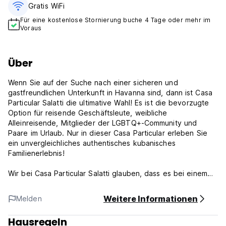
Gratis WiFi
Für eine kostenlose Stornierung buche 4 Tage oder mehr im
Voraus
Über
Wenn Sie auf der Suche nach einer sicheren und
gastfreundlichen Unterkunft in Havanna sind, dann ist Casa
Particular Salatti die ultimative Wahl! Es ist die bevorzugte
Option für reisende Geschäftsleute, weibliche
Alleinreisende, Mitglieder der LGBTQ+-Community und
Paare im Urlaub. Nur in dieser Casa Particular erleben Sie
ein unvergleichliches authentisches kubanisches
Familienerlebnis!
Wir bei Casa Particular Salatti glauben, dass es bei einem
wirklich unvergesslichen Urlaub nicht nur um das Reiseziel,
sondern auch um das Erlebnis geht. Unser charmantes Haus
Weitere Informationen
Melden
verfügt über gemütliche und geschmackvoll eingerichtete
Zimmer. Sie werden sich von dem Moment an, in dem Sie
Hausregeln
durch die Tür treten, wie zu Hause fühlen. Ob Sie ein