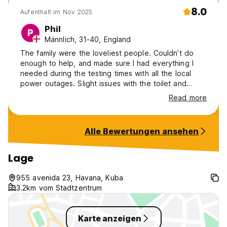
8.0
Aufenthalt im Nov 2025
Phil
P
Männlich, 31-40, England
The family were the loveliest people. Couldn’t do
enough to help, and made sure I had everything I
needed during the testing times with all the local
power outages. Slight issues with the toilet and
shower but nothing that couldn’t be worked around.
Read more
Alle Bewertungen ansehen
Lage
955 avenida 23, Havana, Kuba
3.2km vom Stadtzentrum
Karte anzeigen