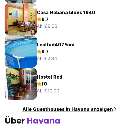
Casa Habana blues 1940
9.7
Ab €9.00
Lealtad407Yani
9.7
Ab €2.34
Hostel Red
10
Ab €10.00
Alle Guesthouses in Havana anzeigen
Über
Havana