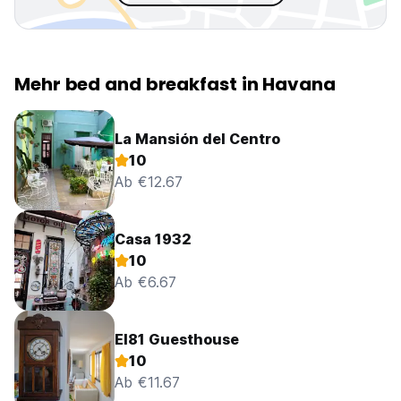
Mehr bed and breakfast in Havana
La Mansión del Centro
10
Ab €12.67
Casa 1932
10
Ab €6.67
El81 Guesthouse
10
Ab €11.67