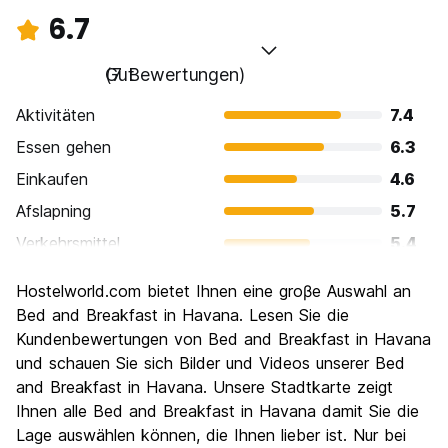
6.7
Gut
(7 Bewertungen)
Aktivitäten
7.4
Essen gehen
6.3
Einkaufen
4.6
Afslapning
5.7
Verkehrsmittel
5.4
Sehenswürdigkeiten
8.0
Hostelworld.com bietet Ihnen eine groβe Auswahl an
Kultur
9.1
Bed and Breakfast in Havana. Lesen Sie die
Nachtleben / Party
Kundenbewertungen von Bed and Breakfast in Havana
6.6
und schauen Sie sich Bilder und Videos unserer Bed
Preis-Leistungsverhältnis
6.9
and Breakfast in Havana. Unsere Stadtkarte zeigt
Ihnen alle Bed and Breakfast in Havana damit Sie die
Lage auswählen können, die Ihnen lieber ist. Nur bei