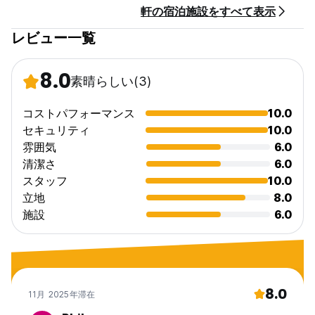
軒の宿泊施設をすべて表示
ださい
税金は含まれておりません (15%)
レビュー一覧
朝食は含まれておりません
一般的な：
8.0
素晴らしい
(3)
24時間受付。
門限なし
18+
コストパフォーマンス
10.0
(Auto-translated from original language)
セキュリティ
10.0
雰囲気
6.0
清潔さ
6.0
スタッフ
10.0
立地
8.0
施設
6.0
8.0
11月 2025年滞在