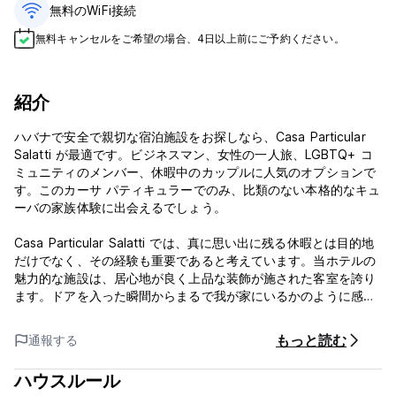
無料のWiFi接続
無料キャンセルをご希望の場合、4日以上前にご予約ください。
紹介
ハバナで安全で親切な宿泊施設をお探しなら、Casa Particular
Salatti が最適です。ビジネスマン、女性の一人旅、LGBTQ+ コ
ミュニティのメンバー、休暇中のカップルに人気のオプションで
す。このカーサ パティキュラーでのみ、比類のない本格的なキュ
ーバの家族体験に出会えるでしょう。
Casa Particular Salatti では、真に思い出に残る休暇とは目的地
だけでなく、その経験も重要であると考えています。当ホテルの
魅力的な施設は、居心地が良く上品な装飾が施された客室を誇り
ます。ドアを入った瞬間からまるで我が家にいるかのように感じ
ていただけます。世界中を旅する人でも、新婚旅行者でも、私た
ちのカーサ パティキュラは、快適さ、便利さ、信頼性の完璧な融
もっと読む
通報する
合を提供します。
ハウスルール
ハバナの中心部に位置する当ゲストハウスは、快適さ、スタイ