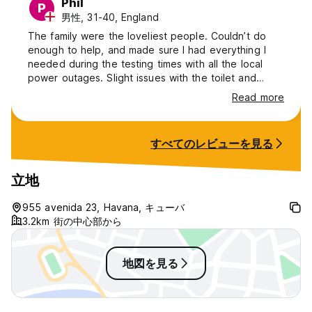
Phil
P
男性, 31-40, England
The family were the loveliest people. Couldn’t do
enough to help, and made sure I had everything I
needed during the testing times with all the local
power outages. Slight issues with the toilet and
shower but nothing that couldn’t be worked around.
Read more
すべてのレビューを見る
立地
955 avenida 23, Havana, キューバ
3.2km 街の中心部から
地図を見る