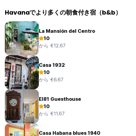
Havanaでより多くの朝食付き宿（b&b）
La Mansión del Centro
10
から €12.67
Casa 1932
10
から €6.67
El81 Guesthouse
10
から €11.67
Casa Habana blues 1940