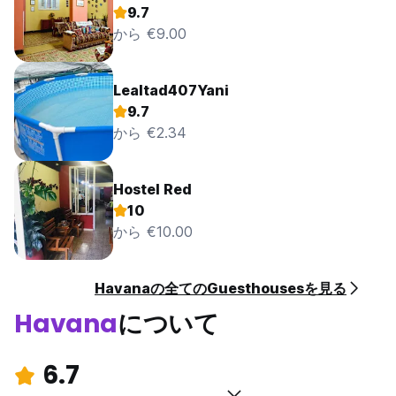
9.7
から €9.00
Lealtad407Yani
9.7
から €2.34
Hostel Red
10
から €10.00
Havanaの全てのGuesthousesを見る
Havana
について
6.7