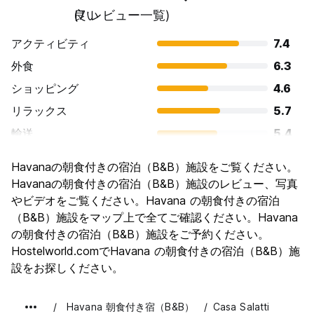
良い
(7 レビュー一覧)
アクティビティ
7.4
外食
6.3
ショッピング
4.6
リラックス
5.7
輸送
5.4
観光
8.0
Havanaの朝食付きの宿泊（B&B）施設をご覧ください。
文化
9.1
Havanaの朝食付きの宿泊（B&B）施設のレビュー、写真
ナイトライフ
やビデオをご覧ください。Havana の朝食付きの宿泊
6.6
（B&B）施設をマップ上で全てご確認ください。Havana
コストパフォーマンス
6.9
の朝食付きの宿泊（B&B）施設をご予約ください。
Hostelworld.comでHavana の朝食付きの宿泊（B&B）施
設をお探しください。
Havana 朝食付き宿（B&B）
Casa Salatti