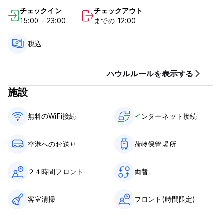
ル、そしてキューバのおもてなしがユニークに融合したサービス
チェックイン
チェックアウト
を提供しています。魅力的な当ホテルに一歩足を踏み入れると、
15:00 - 23:00
までの 12:00
まるで我が家にいるかのように感じていただけるフレンドリーな
スタッフが出迎えてくれます。一人旅でも、ロマンチックな休暇
を過ごすカップルでも、忘れられない休暇を探している家族連れ
税込
でも、当ゲストハウスには誰もが満足できる何かが揃っていま
す。
ハウルルールを表示する
ハバナのベダド中心部にあるカーサ パティキュラー ベッド アン
施設
ド ブレックファストで、魅力と静けさの世界に足を踏み入れてく
ださい。活気のある地区に位置する当宿泊施設は、第二の家を求
める旅行者にユニークで本物の体験を提供します。
無料のWiFi接続
インターネット接続
カーサ サラッティのポリシーと条件:
空港へのお送り
荷物保管場所
キャンセルポリシー：ご到着の3日前まで。キャンセルが遅れた
場合、またはノーショーの場合は、滞在の最初の1泊分の料金が課
金されます。
２４時間フロント
両替
チェックインは15:00から23:00まで
客室清掃
フロント(時間限定)
12:00前にチェックアウト
到着時に現金、クレジットカード、デビットカードでお支払いく