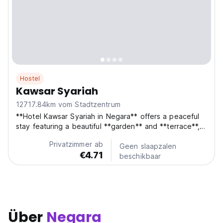
Hostel
Kawsar Syariah
12717.84km vom Stadtzentrum
**Hotel Kawsar Syariah in Negara** offers a peaceful
stay featuring a beautiful **garden** and **terrace**,
perfect for relaxation. Guests enjoy **free WiFi**
Privatzimmer ab
throughout the property and the convenience of
Geen slaapzalen
€4.71
**free private parking**. Each room at Hotel Kawsar...
beschikbaar
Über
Negara