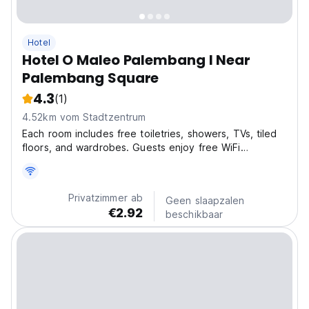
Hotel
Hotel O Maleo Palembang I Near
Palembang Square
4.3
(1)
4.52km vom Stadtzentrum
Each room includes free toiletries, showers, TVs, tiled
floors, and wardrobes. Guests enjoy free WiFi
throughout the property, a 24-hour front desk, room
service, and luggage storage. Free on-site parking is
available, and halal and Asian breakfasts are served...
Privatzimmer ab
Geen slaapzalen
€2.92
beschikbaar