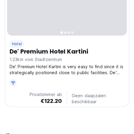
Hotel
De' Premium Hotel Kartini
1.23km vom Stadtzentrum
De' Premium Hotel Kartini is very easy to find since it is
strategically positioned close to public facilities. De'
Premium Hotel Kartini is the best spot for you who
desire a serene and peaceful getaway, far away from
the crowds. Be ready to get an unforgettable...
Privatzimmer ab
Geen slaapzalen
€122.20
beschikbaar