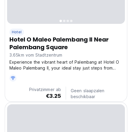
Hotel
Hotel O Maleo Palembang Il Near
Palembang Square
3.65km vom Stadtzentrum
Experience the vibrant heart of Palembang at Hotel O
Maleo Palembang II, your ideal stay just steps from
Palembang Square—the city’s bustling commercial and
cultural epicenter. Perfectly positioned for travelers
seeking convenience and affordability, our...
Privatzimmer ab
Geen slaapzalen
€3.25
beschikbaar