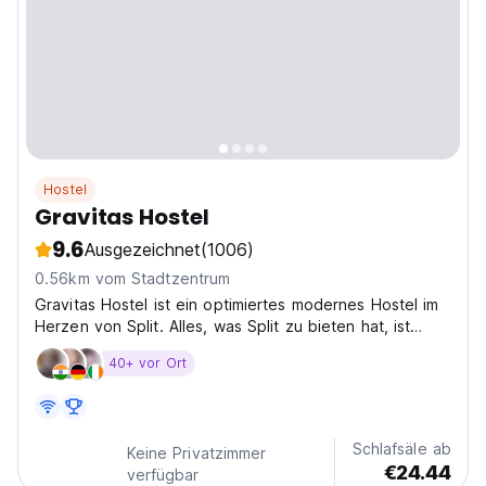
Hostel
Gravitas Hostel
9.6
Ausgezeichnet
(1006)
0.56km vom Stadtzentrum
Gravitas Hostel ist ein optimiertes modernes Hostel im
Herzen von Split. Alles, was Split zu bieten hat, ist
direkt nebenan, einschließlich der UNESCO -
40+ vor Ort
geschützten Weltkulturerbezone. Unser Personal
besteht aus erfahrenen Einheimischen, die Ihnen bei
allem...
Schlafsäle ab
Keine Privatzimmer
€24.44
verfügbar