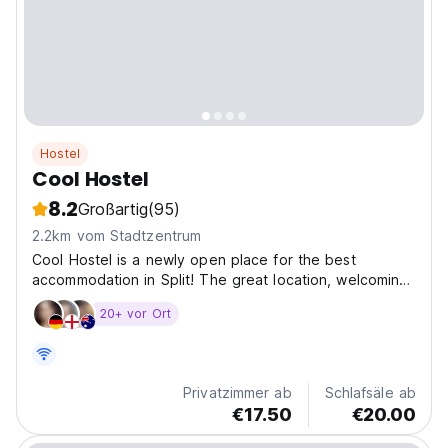
Hostel
Cool Hostel
8.2
Großartig
(95)
2.2km vom Stadtzentrum
Cool Hostel is a newly open place for the best
accommodation in Split! The great location, welcoming
staff, and modern design with communal spaces are
20+ vor Ort
perfect for connecting with other travelers, sharing
stories and experiences, and making new friends
from...
Privatzimmer ab
Schlafsäle ab
€17.50
€20.00