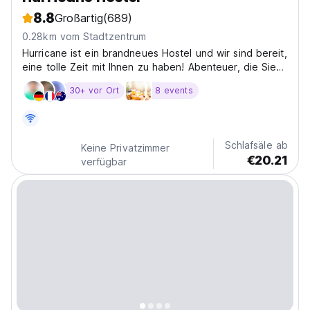
8.8
Großartig
(689)
0.28km vom Stadtzentrum
Hurricane ist ein brandneues Hostel und wir sind bereit,
eine tolle Zeit mit Ihnen zu haben! Abenteuer, die Sie
gemeinsam erleben können: eine Wanderung / ein
30+ vor Ort
8 events
Spaziergang im Park, ein super guter Kaffee, ein gutes
Bier (oder Shots, sie haben die Whal) ......
Schlafsäle ab
Keine Privatzimmer
€20.21
verfügbar