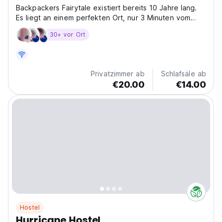
Backpackers Fairytale existiert bereits 10 Jahre lang.
Es liegt an einem perfekten Ort, nur 3 Minuten vom
1700 -jährigen Dioklationspalast in der Nähe aller Bars
30+ vor Ort
und Restaurants entfernt, aber es befindet sich immer
noch in einer schönen und ruhigen Gegend....
Privatzimmer ab
Schlafsäle ab
€20.00
€14.00
Hostel
Hurricane Hostel