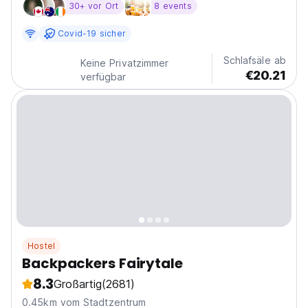
30+ vor Ort
8 events
this location, you are only seconds, and we literally
mean seconds, away from the best...
Covid-19 sicher
Schlafsäle ab
Keine Privatzimmer
€20.21
verfügbar
Hostel
Backpackers Fairytale
8.3
Großartig
(2681)
0.45km vom Stadtzentrum