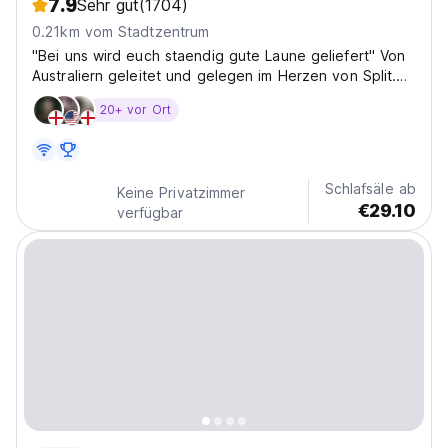
7.9
Sehr gut
(1704)
0.21km vom Stadtzentrum
"Bei uns wird euch staendig gute Laune geliefert" Von
Australiern geleitet und gelegen im Herzen von Split.
Das Split Hostel haelt taeglich kostenlose und
20+ vor Ort
einzigartige soziale Events- von Strandtagen,
gemeinsamen Abendessen und organisierten
Partynaechten....
Schlafsäle ab
Keine Privatzimmer
€29.10
verfügbar