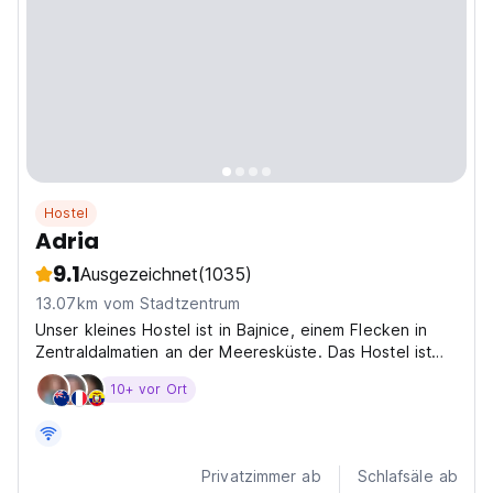
Hostel
Adria
9.1
Ausgezeichnet
(1035)
13.07km vom Stadtzentrum
Unser kleines Hostel ist in Bajnice, einem Flecken in
Zentraldalmatien an der Meeresküste. Das Hostel ist
ca. 13 km von Split und 10 Meter vom Meer entfernt
10+ vor Ort
gelegen. Bis zum nächsten Strand brauchen sie zu Fuß
etwa eine Minute. Gegenüber liegt die Insel Brac....
Privatzimmer ab
Schlafsäle ab