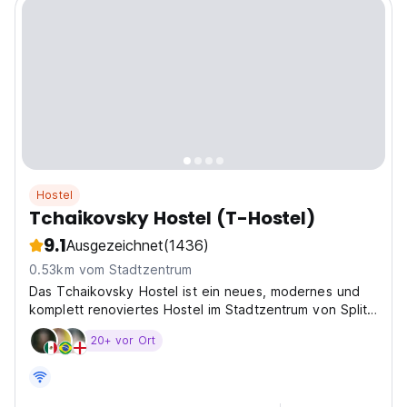
Hostel
Tchaikovsky Hostel (T-Hostel)
9.1
Ausgezeichnet
(1436)
0.53km vom Stadtzentrum
Das Tchaikovsky Hostel ist ein neues, modernes und
komplett renoviertes Hostel im Stadtzentrum von Split.
Mit 20 Betten bieten wir eine angenehme Atmosphäre
20+ vor Ort
in gemütlicher Umgebung mit freundlichem Personal.