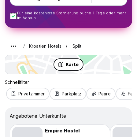
Für eine kostenlose Stornierung buche 1 Tage oder mehr
im Voraus
Kroatien Hotels
Split
Karte
Schnellfilter
Privatzimmer
Parkplatz
Paare
Fami
Angebotene Unterkünfte
Empire Hostel