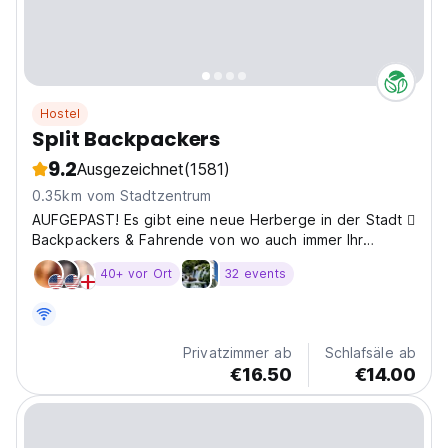
Hostel
Split Backpackers
9.2
Ausgezeichnet
(1581)
0.35km vom Stadtzentrum
AUFGEPAST! Es gibt eine neue Herberge in der Stadt 
Backpackers & Fahrende von wo auch immer Ihr
kommt! Wir begrüßen Sie herzlich im unseren neu
40+ vor Ort
32 events
eröffneten Hostel Split Backpackers. Unsere Herberge
ist ideal gelegen für Backpackers aufgrund des
perfekten...
Privatzimmer ab
Schlafsäle ab
€16.50
€14.00