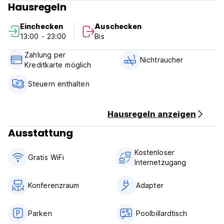
Hausregeln
Grottos, Höhlen, Whirlpools und ein Island -Leuchtturm, das
durch Holzbrücken verbunden ist. Grande Caribbean mit
Einchecken
Auschecken
mehrstufigen Pools, einem Sandstrand und zwei hölzernen
13:00 - 23:00
Bis
interaktiven Piratenschiffen bietet den perfekten Hafen für
die Familie. (Auto-translated from original language)
Zahlung per
Nichtraucher
Kreditkarte möglich
Steuern enthalten
Hausregeln anzeigen
Ausstattung
Kostenloser
Gratis WiFi
Internetzugang
Konferenzraum
Adapter
Parken
Poolbillardtisch