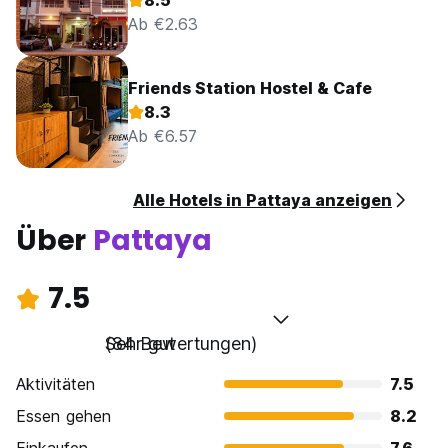
8.5
Ab €2.63
Friends Station Hostel & Cafe
8.3
Ab €6.57
Alle Hotels in Pattaya anzeigen
Über
Pattaya
7.5
Sehr gut
(84 Bewertungen)
Aktivitäten
7.5
Essen gehen
8.2