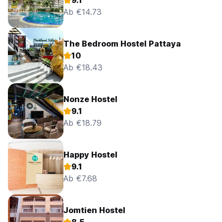
9.1
Ab €14.73
The Bedroom Hostel Pattaya
10
Ab €18.43
Nonze Hostel
9.1
Ab €18.79
Happy Hostel
9.1
Ab €7.68
Jomtien Hostel