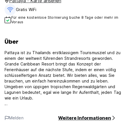
Pattaya · Karte ansehen
Gratis WiFi
Für eine kostenlose Stornierung buche 8 Tage oder mehr im
Voraus
Über
Pattaya ist zu Thailands erstklassigem Tourismusziel und zu
einem der weltweit führenden Strandresorts geworden.
Grande Caribbean Resort bringt das Konzept der
Ferienhäuser auf die nächste Stufe, indem er einen völlig
schlüsselfertigen Ansatz bietet. Wir bieten alles, was Sie
brauchen, um einfach hereinzukommen und zu leben.
Umgeben von üppigen tropischen Regenwaldgärten und
Lagunen bedeutet, egal wie lange Ihr Aufenthalt, jeden Tag
wie ein Urlaub.
Insgesamt sind 1.064 Einheiten mit einem expansiven 11,5
Rai (18.400 mm) mit Blick auf die Bucht von Pattaya, aber
Weitere Informationen
Melden
nur einen kurzen Spaziergang zum Strand erhältlich. Diese
sichere Familienumgebung umfasst einen Kinderspielpark,