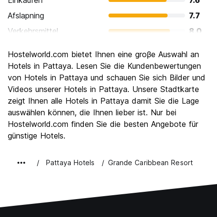
Einkaufen
7.6
Afslapning
7.7
Verkehrsmittel
8.0
Sehenswürdigkeiten
6.8
Hostelworld.com bietet Ihnen eine groβe Auswahl an
Kultur
5.9
Hotels in Pattaya. Lesen Sie die Kundenbewertungen
Nachtleben / Party
von Hotels in Pattaya und schauen Sie sich Bilder und
8.6
Videos unserer Hotels in Pattaya. Unsere Stadtkarte
Preis-Leistungsverhältnis
7.5
zeigt Ihnen alle Hotels in Pattaya damit Sie die Lage
auswählen können, die Ihnen lieber ist. Nur bei
Hostelworld.com finden Sie die besten Angebote für
günstige Hotels.
Pattaya Hotels
Grande Caribbean Resort