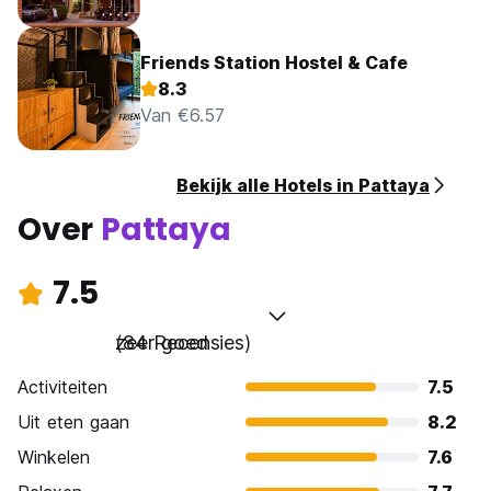
Friends Station Hostel & Cafe
8.3
Van €6.57
Bekijk alle Hotels in Pattaya
Over
Pattaya
7.5
zeer goed
(84 Recensies)
Activiteiten
7.5
Uit eten gaan
8.2
Winkelen
7.6