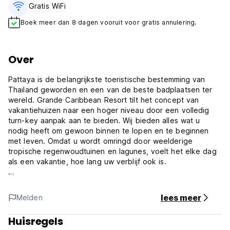
Gratis WiFi
Boek meer dan 8 dagen vooruit voor gratis annulering.
Over
Pattaya is de belangrijkste toeristische bestemming van
Thailand geworden en een van de beste badplaatsen ter
wereld. Grande Caribbean Resort tilt het concept van
vakantiehuizen naar een hoger niveau door een volledig
turn-key aanpak aan te bieden. Wij bieden alles wat u
nodig heeft om gewoon binnen te lopen en te beginnen
met leven. Omdat u wordt omringd door weelderige
tropische regenwoudtuinen en lagunes, voelt het elke dag
als een vakantie, hoe lang uw verblijf ook is.
Er zijn in totaal 1.064 units beschikbaar op een uitgestrekte
rai van 11,5 rai (18.400 m²) met uitzicht op de baai van
lees meer
Melden
Pattaya, maar slechts een korte wandeling naar het strand.
Deze veilige gezinsomgeving omvat een kinderspeelpark,
Huisregels
grotten, grotten, jacuzzi's en een vuurtoren op het eiland,