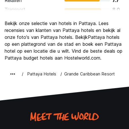
Relaxen
7.7
Transport
8.0
bezienswaardigheden
6.8
Bekijk onze selectie van hotels in Pattaya. Lees
Cultuur
5.9
recensies van klanten van Pattaya hotels en bekijk al
Uitgaan
onze foto's van Pattaya hotels. BekijkPattaya hotels
8.6
op een plattegrond van de stad en boek een Pattaya
Waarde voor uw geld
7.5
hotel op een locatie die u wilt. Vind de beste deals op
Pattaya budget hotels aan Hostelworld.com.
Pattaya Hotels
Grande Caribbean Resort