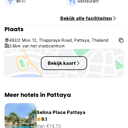
Wi-Fi
Restaurant
Bekijk alle faciliteiten
Plaats
492/2 Moo 12, Thappraya Road, Pattaya, Thailand
3.8km van het stadscentrum
Bekijk kaart
Meer hotels in Pattaya
Selina Place Pattaya
9.1
Van €14.73