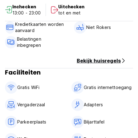
verbonden door houten bruggen. Met zwembaden met
Inchecken
Uitchecken
meerdere niveaus, een zandstrand en twee houten
13:00 - 23:00
tot en met
interactieve piratenschepen, biedt Grande Caribbean het
perfecte toevluchtsoord voor het hele gezin. (Auto-
Kredietkaarten worden
translated from original language)
Niet Rokers
aanvaard
Belastingen
inbegrepen
Bekijk huisregels
Faciliteiten
Gratis WiFi
Gratis internettoegang
Vergaderzaal
Adapters
Parkeerplaats
Biljarttafel