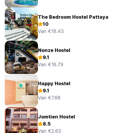
The Bedroom Hostel Pattaya
10
Van €18.43
Nonze Hostel
9.1
Van €18.79
Happy Hostel
9.1
Van €7.68
Jomtien Hostel
8.5
Van €2.63