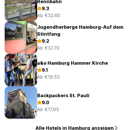
Rennbahn
9.3
Ab €32.60
Jugendherberge Hamburg-Auf dem
Stintfang
9.2
Ab €37.70
a&o Hamburg Hammer Kirche
9.1
Ab €19.53
Backpackers St. Pauli
9.0
Ab €17.65
Alle Hotels in Hamburg anzeigen