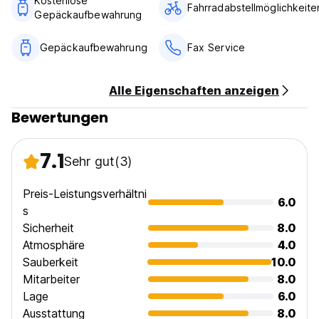
Kostenlose
Reservierung ist erforderlich!
Fahrradabstellmöglichkeite
Gepäckaufbewahrung
Haustiere sind erlaubt:
Ein Haustier (Katze oder Hund) bis Maximal 10 Kg schwer ist
Gepäckaufbewahrung
Fax Service
im gebuchten Zimmer kostenfrei erlaubt. Ein Hund ab 10 Kg
bis 40 Kg gegen Aufpreis von 20,00 EURO/Nacht in
gebuchtem Zimmer. Kampfrassen sind nicht erlaubt!
Alle Eigenschaften anzeigen
Bewertungen
7.1
Sehr gut
(3)
Preis-Leistungsverhältni
6.0
s
Sicherheit
8.0
Atmosphäre
4.0
Sauberkeit
10.0
Mitarbeiter
8.0
Lage
6.0
Ausstattung
8.0