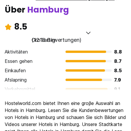
Über
Hamburg
8.5
Großartig
(1218 Bewertungen)
Aktivitäten
8.8
Essen gehen
8.7
Einkaufen
8.5
Afslapning
7.9
Verkehrsmittel
9.1
Sehenswürdigkeiten
8.6
Hostelworld.com bietet Ihnen eine groβe Auswahl an
Kultur
8.7
Hotels in Hamburg. Lesen Sie die Kundenbewertungen
Nachtleben / Party
von Hotels in Hamburg und schauen Sie sich Bilder und
8.8
Videos unserer Hotels in Hamburg. Unsere Stadtkarte
Preis-Leistungsverhältnis
7.6