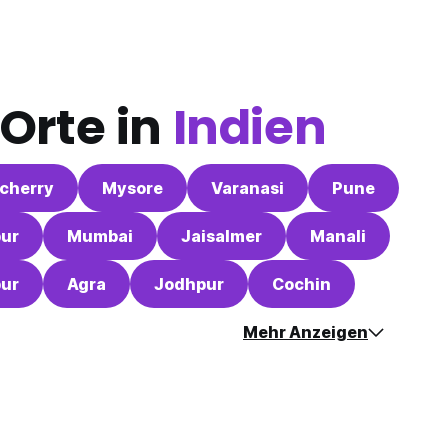
Orte in
Indien
cherry
Mysore
Varanasi
Pune
pur
Mumbai
Jaisalmer
Manali
pur
Agra
Jodhpur
Cochin
Mehr Anzeigen