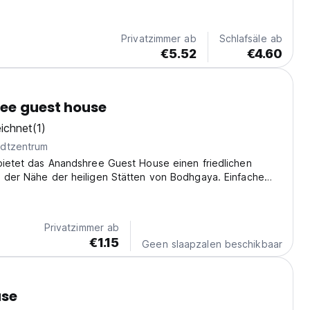
n-house café (coming soon). Guests love the clean rooms,
ds, and the warm, welcoming vibe....
Privatzimmer ab
Schlafsäle ab
€5.52
€4.60
ee guest house
ichnet
(1)
dtzentrum
bietet das Anandshree Guest House einen friedlichen
n der Nähe der heiligen Stätten von Bodhgaya. Einfache
n einen bereichernden Aufenthalt für spirituelle
. (Auto-translated from original language)
Privatzimmer ab
€1.15
Geen slaapzalen beschikbaar
use