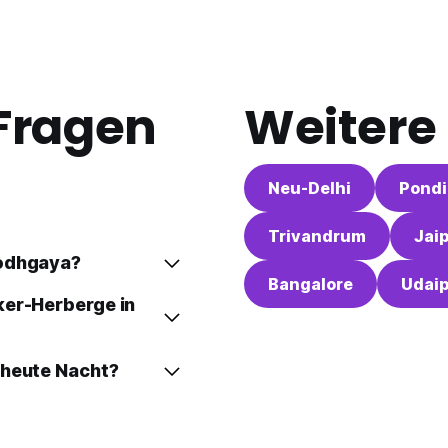
 Fragen
Weitere 
Neu-Delhi
Pondi
Trivandrum
Jai
Bodhgaya?
Bangalore
Udai
ker-Herberge in
 heute Nacht?