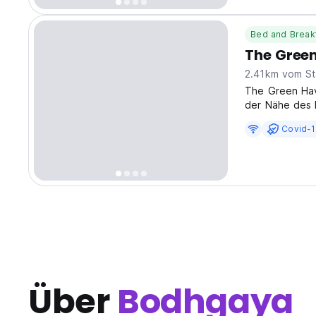
Bed and Break
The Gree
2.41km vom St
The Green Have
der Nähe des I
der Nähe lokal
Covid-1
translated fro
Über
Bodhgaya