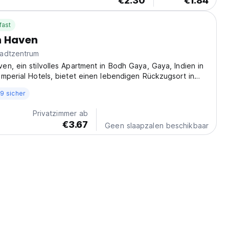
€2.30
€1.84
fast
n Haven
adtzentrum
n, ein stilvolles Apartment in Bodh Gaya, Gaya, Indien in
mperial Hotels, bietet einen lebendigen Rückzugsort in
er Attraktionen. Buchen Sie Ihr perfektes Paradies! (Auto-
9 sicher
m original language)
Privatzimmer ab
€3.67
Geen slaapzalen beschikbaar