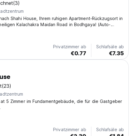
ichnet
(3)
tadtzentrum
 nach Shahi House, Ihrem ruhigen Apartment-Rückzugsort in
heiligen Kalachakra Maidan Road in Bodhgaya! (Auto-
m original language)
Privatzimmer ab
Schlafsäle ab
€0.77
€7.35
ouse
t
(23)
adtzentrum
hat 5 Zimmer im Fundamentgebäude, die für die Gastgeber
.
Privatzimmer ab
Schlafsäle ab