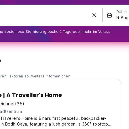
Daten
ine kostenlose Stornierung buche 2 Tage oder mehr im Voraus
a
eren Faktoren ab.
Weitere Informationen
 | A Traveller's Home
eichnet
(35)
adtzentrum
Traveller’s Home is Bihar’s first peaceful, backpacker-
l in Bodh Gaya, featuring a lush garden, a 360° rooftop