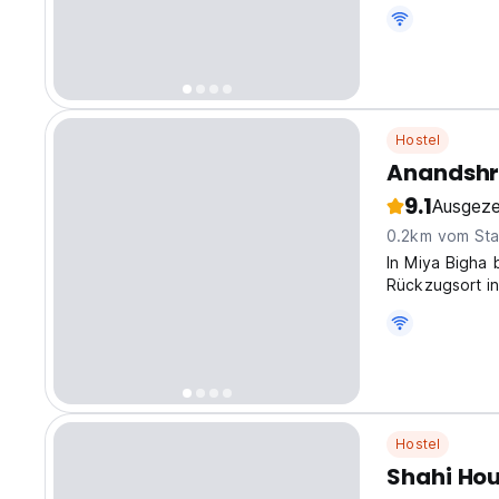
view, and an i
comfortable be
Hostel
Anandshr
9.1
Ausgeze
0.2km vom Sta
In Miya Bigha 
Rückzugsort i
Zimmer schaffe
Alleinreisende
Hostel
Shahi Ho