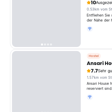
10
Ausgeze
0.53km vom S
Entfliehen Sie
der Nähe der 
translated fro
Hostel
Ansari H
7.7
Sehr gu
1.57km vom St
Ansari House 
reserviert sind