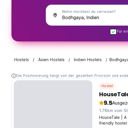
Wohin möchtest du verreisen?
Für e
Hostels
Asien Hostels
Indien Hostels
Bodhgay
Die Positionierung hängt von der gezahlten Provision und and
Hostel
HouseTale
9.5
Ausgez
1.78km vom St
HouseTale | A 
friendly hoste