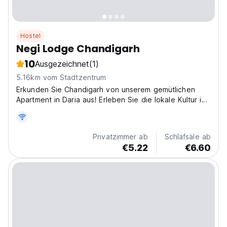
Hostel
Negi Lodge Chandigarh
10
Ausgezeichnet
(1)
5.16km vom Stadtzentrum
Erkunden Sie Chandigarh von unserem gemütlichen
Apartment in Daria aus! Erleben Sie die lokale Kultur in
Gali Number 10. Negi Lodge ist ein preiswertes
Apartment zur Stadterkundung. (Auto-translated from
original language)
Privatzimmer ab
Schlafsäle ab
€5.22
€6.60