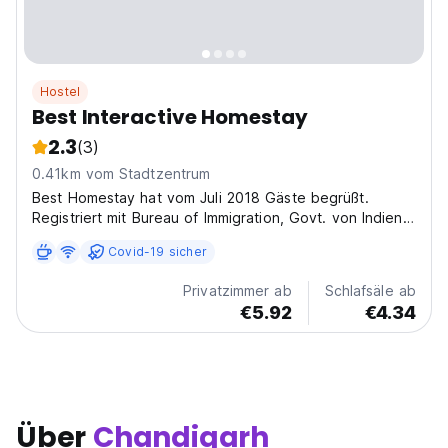
Hostel
Best Interactive Homestay
2.3
(3)
0.41km vom Stadtzentrum
Best Homestay hat vom Juli 2018 Gäste begrüßt.
Registriert mit Bureau of Immigration, Govt. von Indien
als „Homestay“ -Regorie „individuelles Haus“ Code ist
Covid-19 sicher
6G4X Continental, North Indian, South Indian und à La
Carte Frühstücksoptionen sind jeden Morgen auf...
Privatzimmer ab
Schlafsäle ab
€5.92
€4.34
Über
Chandigarh