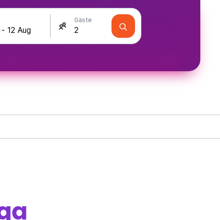
Gäste
rqa