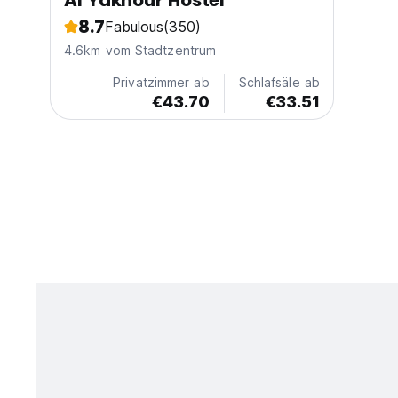
Al Yakhour Hostel
8.7
Fabulous
(350)
4.6km vom Stadtzentrum
Privatzimmer ab
Schlafsäle ab
€43.70
€33.51