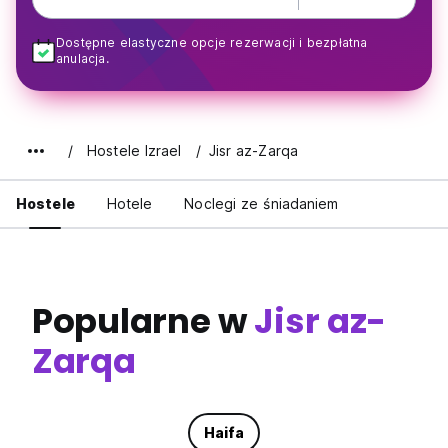
Dostępne elastyczne opcje rezerwacji i bezpłatna
anulacja.
Hostele Izrael
Jisr az-Zarqa
Hostele
Hotele
Noclegi ze śniadaniem
Popularne w
Jisr az-
Zarqa
Haifa