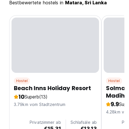
Bestbewertete hostels in
Matara, Sri Lanka
Hostel
Hostel
Beach Inns Holiday Resort
Solmate
Madiha
10
Superb
(13)
9.9
Supe
3.79km vom Stadtzentrum
4.28km vom
Privatzimmer ab
Schlafsäle ab
Pri
€15.31
€13.13