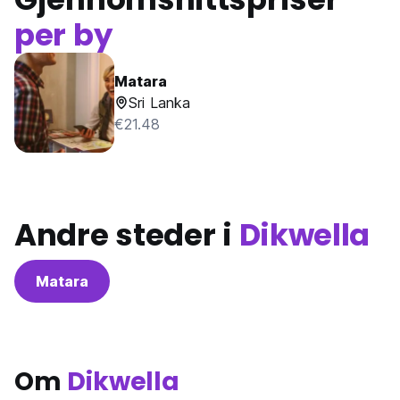
per by
Matara
Sri Lanka
€21.48
Andre steder i
Dikwella
Matara
Om
Dikwella