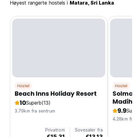
Høyest rangerte hostels i
Matara, Sri Lanka
Hostel
Hostel
Beach Inns Holiday Resort
Solmate
Madiha
10
Superb
(13)
9.9
Supe
3.79km fra sentrum
4.28km fra
Privatrom
Sovesaler fra
€15.31
€13.13