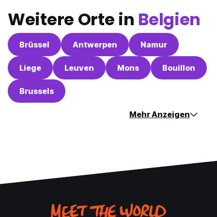
Weitere Orte in
Belgien
Brüssel
Antwerpen
Namur
Liege
Leuven
Mons
Bouillon
Brussels
Mehr Anzeigen