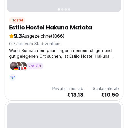
Hostel
Estilo Hostel Hakuna Matata
9.3
Ausgezeichnet
(866)
0.72km vom Stadtzentrum
Wenn Sie nach ein paar Tagen in einem ruhigen und
gut gelegenen Ort suchen, ist Estilo Hostel Hakuna
Matata eine ideale Wahl an einem ruhigen Ort wie
vor Ort
Cahuita. Es verfügt über ausreichend Platz mit grünen
Gärten, Mangobäumen, die viel Schatten,
Schwimmbad,...
Privatzimmer ab
Schlafsäle ab
€13.13
€10.50