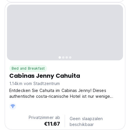
Bed and Breakfast
Cabinas Jenny Cahuita
1.14km vom Stadtzentrum
Entdecken Sie Cahuita im Cabinas Jenny! Dieses
authentische costa-ricanische Hotel ist nur wenige
Schritte vom Cahuita Nationalpark entfernt. Ideal für
Naturliebhaber und Alleinreisende, die unberührte
Strände und Wildtiere suchen. (Auto-translated from
Privatzimmer ab
Geen slaapzalen
original...
€11.67
beschikbaar