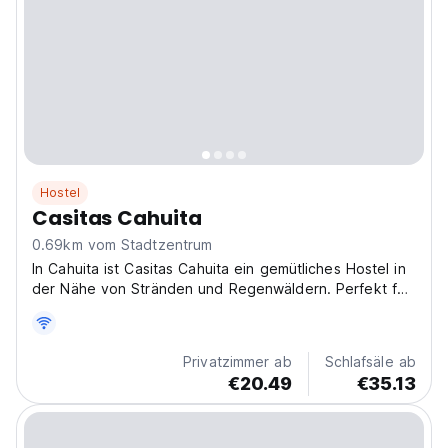
Hostel
Casitas Cahuita
0.69km vom Stadtzentrum
In Cahuita ist Casitas Cahuita ein gemütliches Hostel in
der Nähe von Stränden und Regenwäldern. Perfekt für
eine Pura Vida Erfahrung mit anderen Reisenden.
Frühstück verfügbar. (Auto-translated from original
language)
Privatzimmer ab
Schlafsäle ab
€20.49
€35.13