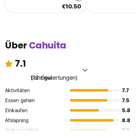
€10.50
Über
Cahuita
7.1
Sehr gut
(12 Bewertungen)
Aktivitäten
7.7
Essen gehen
7.5
Einkaufen
5.8
Afslapning
8.8
Verkehrsmittel
7.2