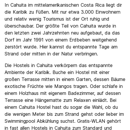
Sehenswürdigkeiten
7.7
In Cahuita im mittelamerikanischen Costa Rica liegt dir
Kultur
6.2
die Karibik zu Füßen. Mit nur etwa 3.000 Einwohnern
Nachtleben / Party
und relativ wenig Tourismus ist der Ort ruhig und
5.7
überschaubar. Der größte Teil von Cahuita wurde in
Preis-Leistungsverhältnis
7.0
den letzten zwei Jahrzehnten neu aufgebaut, da das
Dorf im Jahr 1991 von einem Erdbeben weitgehend
zerstört wurde. Hier kannst du entspannte Tage am
Strand oder mitten in der Natur verbringen.
Die Hostels in Cahuita verkörpern das entspannte
Ambiente der Karibik. Buche ein Hostel mit einer
großen Terrasse mitten in einem Garten, dessen Bäume
exotische Früchte wie Mangos tragen. Oder schlafe in
einem Holzhaus mit eigenem Badezimmer, auf dessen
Terrasse eine Hängematte zum Relaxen einlädt. Bei
einem Cahuita Hostel hast du sogar die Wahl, ob du
die wenigen Meter bis zum Strand gehst oder lieber im
Swimmingpool Abkühlung suchst. Gratis-WLAN gehört
in fast allen Hostels in Cahuita zum Standard und