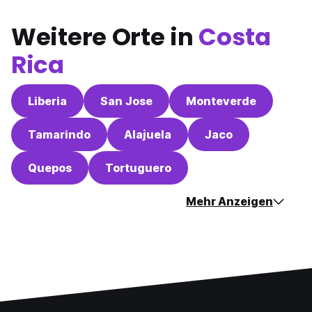
Weitere Orte in
Costa
Rica
Liberia
San Jose
Monteverde
Tamarindo
Alajuela
Jaco
Quepos
Tortuguero
Mehr Anzeigen