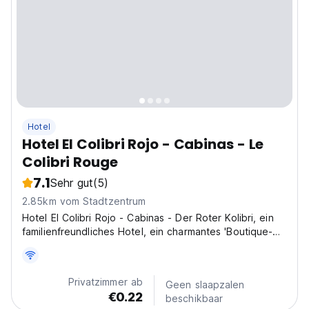
Hotel
Hotel El Colibri Rojo - Cabinas - Le
Colibri Rouge
7.1
Sehr gut
(5)
2.85km vom Stadtzentrum
Hotel El Colibri Rojo - Cabinas - Der Roter Kolibri, ein
familienfreundliches Hotel, ein charmantes 'Boutique-
Hotel', nur wenige Schritte vom Eingang des Cahuita
National Parks in Comadre entfernt.
Privatzimmer ab
Geen slaapzalen
€0.22
beschikbaar