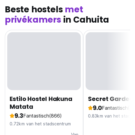
Beste hostels
met
privékamers
in Cahuita
Estilo Hostel Hakuna
Secret Garden
Matata
9.0
Fantastisch
(4
9.3
Fantastisch
(866)
0.83km van het stads
0.72km van het stadscentrum
Van