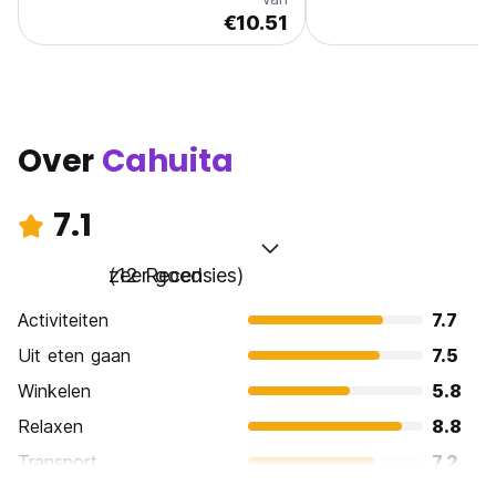
€10.51
Over
Cahuita
7.1
zeer goed
(12 Recensies)
Activiteiten
7.7
Uit eten gaan
7.5
Winkelen
5.8
Relaxen
8.8
Transport
7.2