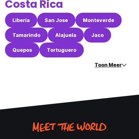
Costa Rica
Liberia
San Jose
Monteverde
Tamarindo
Alajuela
Jaco
Quepos
Tortuguero
Toon Meer