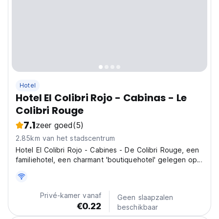
Hotel
Hotel El Colibri Rojo - Cabinas - Le
Colibri Rouge
7.1
zeer goed
(5)
2.85km van het stadscentrum
Hotel El Colibri Rojo - Cabines - De Colibri Rouge, een
familiehotel, een charmant 'boutiquehotel' gelegen op
een paar stappen van de ingang van het Cahuita
National Park in Comadre.
Privé-kamer vanaf
Geen slaapzalen
€0.22
beschikbaar