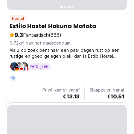
Hostel
Estilo Hostel Hakuna Matata
9.3
Fantastisch
(866)
0.72km van het stadscentrum
Als u op zoek bent naar een paar dagen rust op een
rustige en goed gelegen plek, dan is Estilo Hostel
Hakuna Matata een ideale keuze op een rustige plek
verblijven
als Cahuita. Het heeft voldoende ruimte met groene
tuinen, mangobomen die voldoende schaduw bieden,
een...
Privé-kamer vanaf
Slaapzalen vanaf
€13.13
€10.51