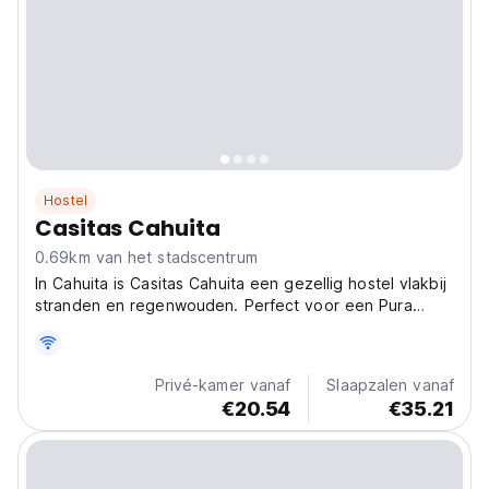
Hostel
Casitas Cahuita
0.69km van het stadscentrum
In Cahuita is Casitas Cahuita een gezellig hostel vlakbij
stranden en regenwouden. Perfect voor een Pura
Vida-ervaring met medereizigers. Ontbijt beschikbaar.
(Auto-translated from original language)
Privé-kamer vanaf
Slaapzalen vanaf
€20.54
€35.21