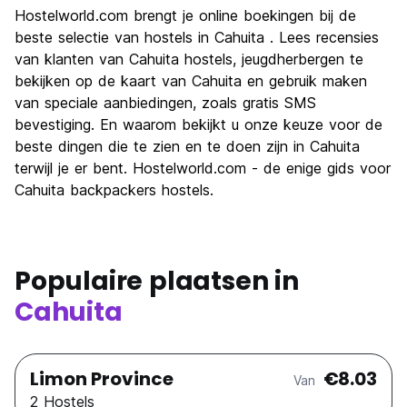
bezienswaardigheden
7.7
Hostelworld.com brengt je online boekingen bij de
Cultuur
6.2
beste selectie van hostels in Cahuita . Lees recensies
Uitgaan
van klanten van Cahuita hostels, jeugdherbergen te
5.7
bekijken op de kaart van Cahuita en gebruik maken
Waarde voor uw geld
7.0
van speciale aanbiedingen, zoals gratis SMS
bevestiging. En waarom bekijkt u onze keuze voor de
beste dingen die te zien en te doen zijn in Cahuita
terwijl je er bent. Hostelworld.com - de enige gids voor
Cahuita backpackers hostels.
Populaire plaatsen in
Cahuita
Limon Province
€8.03
Van
2 Hostels