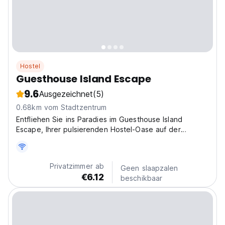
Hostel
Guesthouse Island Escape
9.6
Ausgezeichnet
(5)
0.68km vom Stadtzentrum
Entfliehen Sie ins Paradies im Guesthouse Island
Escape, Ihrer pulsierenden Hostel-Oase auf der
wunderschönen Corn Island, Nicaragua! Stellen Sie sich
vor, Sie wachen mit dem Rauschen des Ozeans auf und
sind bereit für ein unvergessliches karibisches
Privatzimmer ab
Geen slaapzalen
Abenteuer....
€6.12
beschikbaar