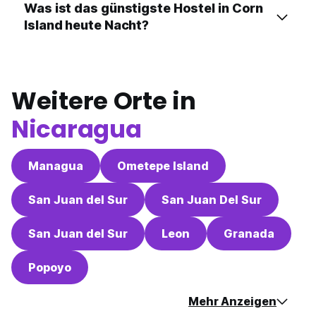
Was ist das günstigste Hostel in Corn
Island heute Nacht?
Weitere Orte in
Nicaragua
Managua
Ometepe Island
San Juan del Sur
San Juan Del Sur
San Juan del Sur
Leon
Granada
Popoyo
Mehr Anzeigen