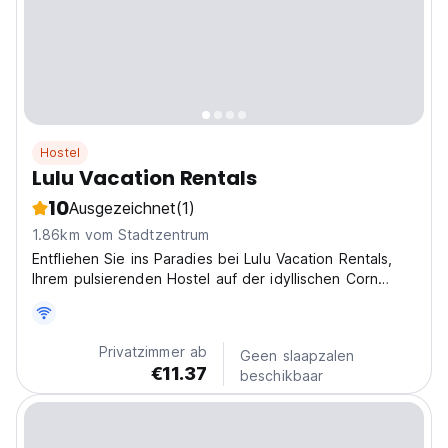
Hostel
Lulu Vacation Rentals
10
Ausgezeichnet
(1)
1.86km vom Stadtzentrum
Entfliehen Sie ins Paradies bei Lulu Vacation Rentals,
Ihrem pulsierenden Hostel auf der idyllischen Corn
Island, Nicaragua! Erleben Sie die authentische
karibische Atmosphäre dieses atemberaubenden Ortes
und genießen Sie gleichzeitig eine gemütliche und...
Privatzimmer ab
Geen slaapzalen
€11.37
beschikbaar