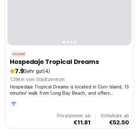
Hostel
Hospedaje Tropical Dreams
7.9
Sehr gut
(4)
1.29km vom Stadtzentrum
Hospedaje Tropical Dreams is located in Corn Island, 13
minutes' walk from Long Bay Beach, and offers
accommodation with a garden, free private parking and
a terrace. The hostel offers a shared kitchen and each
room is fitted with a wardrobe, private bathroom...
Privatzimmer ab
Schlafsäle ab
€11.81
€52.50