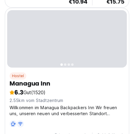
€10.94
€15.75
Hostel
Managua Inn
6.3
Gut
(1520)
2.55km vom Stadtzentrum
Willkommen im Managua Backpackers Inn Wir freuen
uns, unseren neuen und verbesserten Standort
vorzustellen, der verbesserte Einrichtungen und eine
einladende Umgebung für alle unsere Gäste bietet. Im
MBI haben wir über ein Jahrzehnt Erfahrung mit der