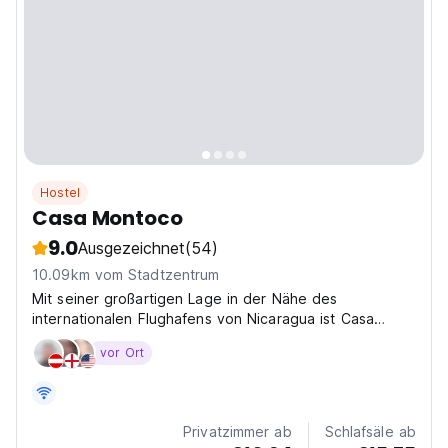
Hostel
Casa Montoco
9.0
Ausgezeichnet
(54)
10.09km vom Stadtzentrum
Mit seiner großartigen Lage in der Nähe des
internationalen Flughafens von Nicaragua ist Casa
Montoco der perfekte Zwischenstopp für Touristen,
vor Ort
die spät in der Nacht ankommen oder früh am Morgen
abreisen.
Privatzimmer ab
Schlafsäle ab