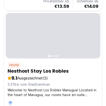
Privatzimmer ab
Schlafsäle ab
Beherbergung...
€13.59
€14.09
Hostel
Nesthost Stay Los Robles
9.1
Ausgezeichnet
(3)
3.27km vom Stadtzentrum
Welcome to Nesthost Los Robles Managua! Located in
the heart of Managua, our rooms have en-suite
bathrooms, access to a shared kitchen, dining room,
common rooms and a charming courtyard. Enjoy