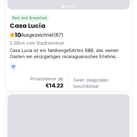
Bed and Breakfast
Casa Lucía
10
Ausgezeichnet
(87)
3.36km vom Stadtzentrum
Casa Lucia ist ein familiengeführtes B&B, das seinen
Gästen ein einzigartiges nicaraguanisches Erlebnis
bietet. Wir werden unser Bestes geben, um unseren
Gästen eine persönliche Aufmerksamkeit zu bieten, wie
es kein anderer tut. Wir befinden uns im Herzen...
Privatzimmer ab
Geen slaapzalen
€14.22
beschikbaar