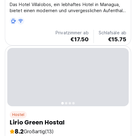
Das Hotel Villalobos, ein lebhaftes Hotel in Managua,
bietet einen modernen und unvergesslichen Aufenthalt.
Ihre urbane Oase, um die nicaraguanische Kultur in
einer gemütlichen Atmosphäre zu entdecken. (Auto-
translated from original language)
Privatzimmer ab
Schlafsäle ab
€17.50
€15.75
Hostel
Lirio Green Hostal
8.2
Großartig
(13)