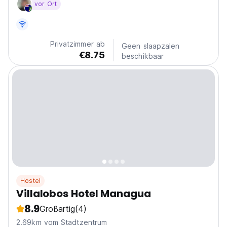
vor Ort
einfachem Zugang zu den Busbahnhöfen. (Auto-
translated from original language)
Privatzimmer ab
Geen slaapzalen
€8.75
beschikbaar
Hostel
Villalobos Hotel Managua
8.9
Großartig
(4)
2.69km vom Stadtzentrum