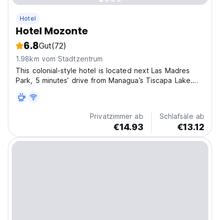
Hotel
Hotel Mozonte
6.8
Gut
(72)
1.98km vom Stadtzentrum
This colonial-style hotel is located next Las Madres
Park, 5 minutes’ drive from Managua’s Tiscapa Lake.
Hotel Mozonte features an outdoor swimming pool and
a restaurant. The centre of Managua is 10 minutes’
drive away, while the lake and waterfront promenade...
Privatzimmer ab
Schlafsäle ab
€14.93
€13.12