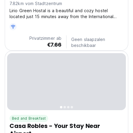
7.82km vom Stadtzentrum
Lirio Green Hostal is a beautiful and cozy hostel
located just 15 minutes away from the International
Airport in Managua. We have 10 rooms available to
accommodate your needs distributed in two floors: 7
rooms upstairs and 3 rooms downstairs. We have
Privatzimmer ab
Geen slaapzalen
common...
€7.66
beschikbaar
Bed and Breakfast
Casa Robles - Your Stay Near