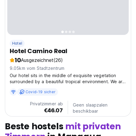
Hotel
Hotel Camino Real
10
Ausgezeichnet
(26)
9.05km vom Stadtzentrum
Our hotel sits in the middle of exquisite vegetation
surrounded by a beautiful tropical environment. We are
located 3 minutes away from the airport, just a few
Covid-19 sicher
miles from Managua's new downtown. We have 125
rooms with air conditioning, cable TV, radio clock...
Privatzimmer ab
Geen slaapzalen
€46.07
beschikbaar
Beste hostels
mit privaten