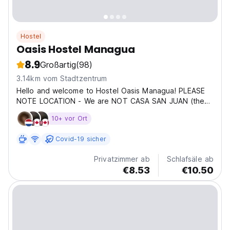
Hostel
Oasis Hostel Managua
8.9
Großartig
(98)
3.14km vom Stadtzentrum
Hello and welcome to Hostel Oasis Managua! PLEASE
NOTE LOCATION - We are NOT CASA SAN JUAN (the
white building on the corner) We are the blue hotel in
10+ vor Ort
the roundabout with the two hammocks and plants on
the front step. Perfect place to relax in a quiet area...
Covid-19 sicher
Privatzimmer ab
Schlafsäle ab
€8.53
€10.50