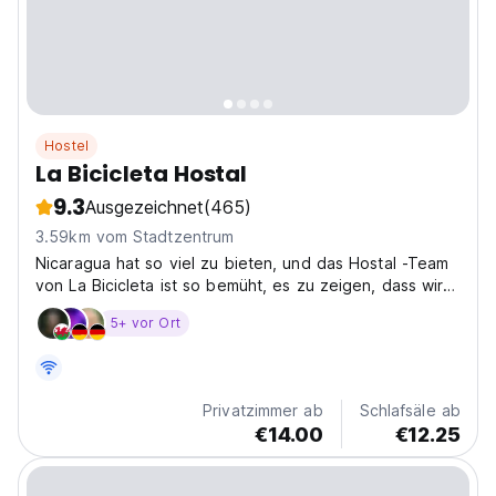
Hostel
La Bicicleta Hostal
9.3
Ausgezeichnet
(465)
3.59km vom Stadtzentrum
Nicaragua hat so viel zu bieten, und das Hostal -Team
von La Bicicleta ist so bemüht, es zu zeigen, dass wir
kulturelle Aktivitäten und Touren und Veranstaltungen
5+ vor Ort
geplant haben, die unsere Gäste ständig verbinden
sollen.
Privatzimmer ab
Schlafsäle ab
€14.00
€12.25