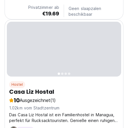
privacy and comfort in a central location, close to
Privatzimmer ab
Geen slaapzalen
restaurants...
€19.69
beschikbaar
Hostel
Casa Liz Hostal
10
Ausgezeichnet
(1)
1.02km vom Stadtzentrum
Das Casa Liz Hostal ist ein Familienhostel in Managua,
perfekt für Rucksacktouristen. Genieße einen ruhigen,
freundlichen Aufenthalt mit kostenlosem Kaffee und