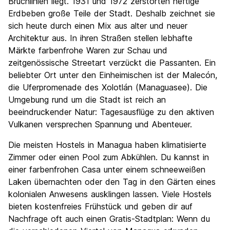
Nachtleben / Party
Bruchlinien liegt. 1931 und 1972 zerstörten heftige
6.2
Erdbeben große Teile der Stadt. Deshalb zeichnet sie
Preis-Leistungsverhältnis
7.6
sich heute durch einen Mix aus alter und neuer
Architektur aus. In ihren Straßen stellen lebhafte
Märkte farbenfrohe Waren zur Schau und
zeitgenössische Streetart verzückt die Passanten. Ein
beliebter Ort unter den Einheimischen ist der Malecón,
die Uferpromenade des Xolotlán (Managuasee). Die
Umgebung rund um die Stadt ist reich an
beeindruckender Natur: Tagesausflüge zu den aktiven
Vulkanen versprechen Spannung und Abenteuer.
Die meisten Hostels in Managua haben klimatisierte
Zimmer oder einen Pool zum Abkühlen. Du kannst in
einer farbenfrohen Casa unter einem schneeweißen
Laken übernachten oder den Tag in den Gärten eines
kolonialen Anwesens ausklingen lassen. Viele Hostels
bieten kostenfreies Frühstück und geben dir auf
Nachfrage oft auch einen Gratis-Stadtplan: Wenn du