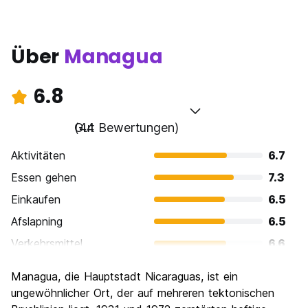
Über
Managua
6.8
Gut
(44 Bewertungen)
Aktivitäten
6.7
Essen gehen
7.3
Einkaufen
6.5
Afslapning
6.5
Verkehrsmittel
6.6
Sehenswürdigkeiten
6.3
Managua, die Hauptstadt Nicaraguas, ist ein
Kultur
7.0
ungewöhnlicher Ort, der auf mehreren tektonischen