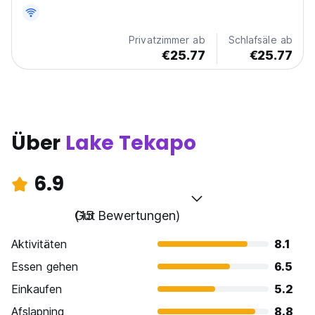
types: mixed dorm rooms and private dorm rooms.
Both options share common facilities, including a
kitchen, bathrooms, and a lounge area. Backpackers
Privatzimmer ab
Schlafsäle ab
are...
€25.77
€25.77
Über
Lake Tekapo
6.9
Gut
(15 Bewertungen)
Aktivitäten
8.1
Essen gehen
6.5
Einkaufen
5.2
Afslapning
8.8