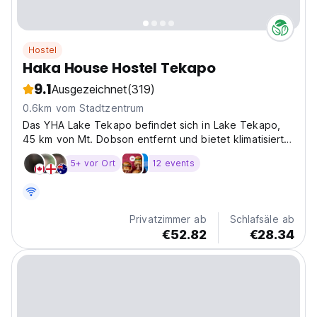
Hostel
Haka House Hostel Tekapo
9.1
Ausgezeichnet
(319)
0.6km vom Stadtzentrum
Das YHA Lake Tekapo befindet sich in Lake Tekapo,
45 km von Mt. Dobson entfernt und bietet klimatisierte
Unterkünfte und Grillmöglichkeiten. Zu den
5+ vor Ort
12 events
Einrichtungen dieser Unterkunft gehören eine
Gemeinschaftsküche und ein Gemeinschaftsraum sowie
kostenloses...
Privatzimmer ab
Schlafsäle ab
€52.82
€28.34