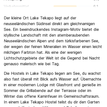
Verkehrsmittel
6.1
Sehenswürdigkeiten
8.5
Der kleine Ort Lake Tekapo liegt auf der
Kultur
7.1
neuseeländischen Südinsel direkt am gleichnamigen
Nachtleben / Party
See. Ein beeindruckendes Instagram-Motiv bietet die
4.3
idyllische Landschaft mit den atemberaubenden
Preis-Leistungsverhältnis
7.9
Neuseeländischen Alpen und dem türkisfarbenen See,
der wegen der feinen Mineralien im Wasser einen leicht
milchigen Farbton hat. Als eine der wenigen
Lichtschutzgebiete der Welt ist die Gegend bei Nacht
genauso malerisch wie bei Tag.
Die Hostels in Lake Tekapo liegen am See, du wachst
also fast überall mit Blick aufs Wasser auf. Übernachte
in einer modernen Lodge mit Glasfront und genieße im
Sommer die Grillabende auf der Terrasse oder im
Winter das offene Kaminfeuer im Gemeinschaftsraum.
In einem Lake Tekapo Hostel teilst du dir den Garten