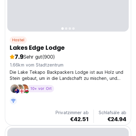
Hostel
Lakes Edge Lodge
7.9
Sehr gut
(900)
1.66km vom Stadtzentrum
Die Lake Tekapo Backpackers Lodge ist aus Holz und
Stein gebaut, um in die Landschaft zu mischen, und
wird bequem 86 mit einer Vielzahl von Raumgrößen
10+ vor Ort
sowie vier und sechs Bettwäschen schlafen.
Privatzimmer ab
Schlafsäle ab
€42.51
€24.94