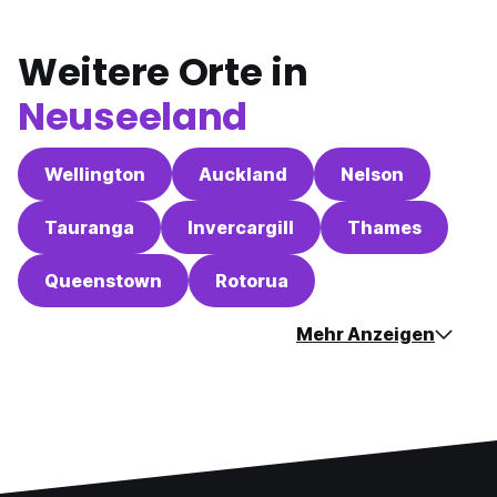
Weitere Orte in
Neuseeland
Wellington
Auckland
Nelson
Tauranga
Invercargill
Thames
Queenstown
Rotorua
Mehr Anzeigen