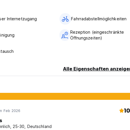
schaft.
r 18 Jahren im Alter von 39 Jahren im Hostel.
ser Internetzugang
Fahrradabstellmöglichkeiten
o tragen Sie bitte Ihr eigenes Schloss. Das Hostel -Management is
Rezeption (eingeschränkte
te verantwortlich.
inigung
Öffnungszeiten)
stausch
tiere im Hostel. (Auto-translated from original language)
Alle Eigenschaften anzeige
10
im Feb 2026
s
nlich, 25-30, Deutschland