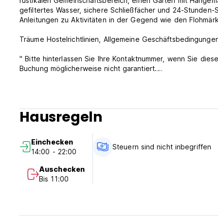
rustikalen Gemeinschaftsbereich, einen Garten mit Hängema
gefiltertes Wasser, sichere Schließfächer und 24-Stunden-
Anleitungen zu Aktivitäten in der Gegend wie den Flohmär
Träume Hostelrichtlinien, Allgemeine Geschäftsbedingungen
'' Bitte hinterlassen Sie Ihre Kontaktnummer, wenn Sie dies
Buchung möglicherweise nicht garantiert.
'1. Überprüfen Sie die Zeit: Nach 14:00 Uhr / Überprüfen Sie
'2. 3 Tage vor dem Check-in-Datum 100% vor der Zahlung v
Hausregeln
vorbereiten. Eine kostenlose Stornierung oder Änderung d
Sie die Buchung innerhalb dieser Zeit nicht stornieren, b
zwischen dem 20. Dezember und dem 5. Januar wird 100 %
Einchecken
Postzahlung, von der die Buchung auf der Immobilie bestät
Steuern sind nicht inbegriffen
14:00 - 22:00
nur bis zu 1 Monat vor dem geplanten Check-in-Datum verf
Auschecken
'3. Steuern nicht enthalten. Güter- und Dienstleistungssteue
Bis 11:00
'4. Alle Gäste, einschließlich indischer Staatsbürger, müsse
'5. Wir akzeptieren Gruppenbuchungen von mehr als 3 Perso