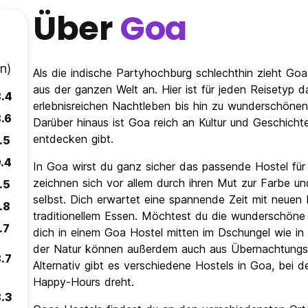
Über
Goa
n)
Als die indische Partyhochburg schlechthin zieht G
aus der ganzen Welt an. Hier ist für jeden Reisetyp
.4
erlebnisreichen Nachtleben bis hin zu wunderschön
.6
Darüber hinaus ist Goa reich an Kultur und Geschich
entdecken gibt.
.5
.4
In Goa wirst du ganz sicher das passende Hostel für 
zeichnen sich vor allem durch ihren Mut zur Farbe u
.5
selbst. Dich erwartet eine spannende Zeit mit neuen
.8
traditionellem Essen. Möchtest du die wunderschöne
.7
dich in einem Goa Hostel mitten im Dschungel wie i
der Natur können außerdem auch aus Übernachtungsm
.7
Alternativ gibt es verschiedene Hostels in Goa, bei d
Happy-Hours dreht.
.3