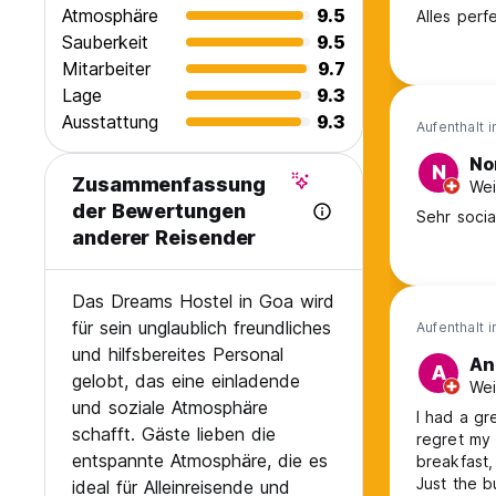
Atmosphäre
9.5
Alles perf
Sauberkeit
9.5
Mitarbeiter
9.7
Lage
9.3
Ausstattung
9.3
Aufenthalt 
No
N
Zusammenfassung
Wei
der Bewertungen
Sehr social
anderer Reisender
Das Dreams Hostel in Goa wird
für sein unglaublich freundliches
Aufenthalt 
und hilfsbereites Personal
An
A
gelobt, das eine einladende
Wei
und soziale Atmosphäre
I had a gr
schafft. Gäste lieben die
regret my 
entspannte Atmosphäre, die es
breakfast
Just the b
ideal für Alleinreisende und