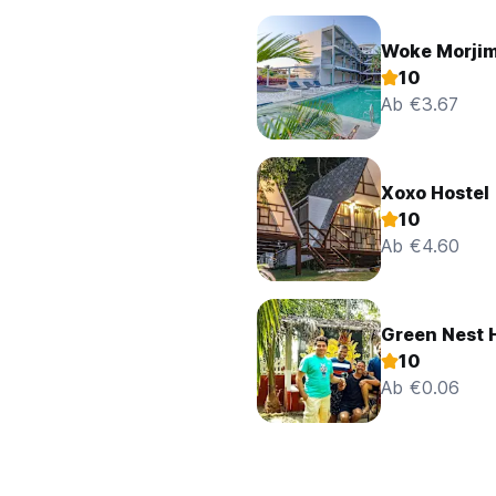
Woke Morji
10
Ab €3.67
Xoxo Hostel
10
Ab €4.60
Green Nest 
10
Ab €0.06