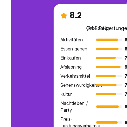
8.2
Großartig
(144 Bewertunge
Aktivitäten
8
Essen gehen
8
Einkaufen
7
Afslapning
9
Verkehrsmittel
7
Sehenswürdigkeiten
7
Kultur
7
Nachtleben /
8
Party
Preis-
8
Leistungsverhältnis