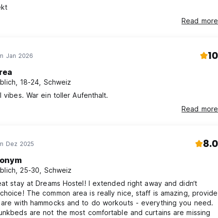
ekt
Read more
10
im Jan 2026
rea
blich, 18-24, Schweiz
 vibes. War ein toller Aufenthalt.
Read more
8.0
im Dez 2025
onym
blich, 25-30, Schweiz
eat stay at Dreams Hostel! I extended right away and didn‘t
choice! The common area is really nice, staff is amazing, provide
, are with hammocks and to do workouts - everything you need.
unkbeds are not the most comfortable and curtains are missing