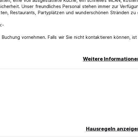
tten, eine voll ausgestattete Küche, ein schnelles WLAN, kosten
Sicherheit. Unser freundliches Personal stehen immer zur Verfügu
kten, Restaurants, Partyplätzen und wunderschönen Stränden zu
:-
e Buchung vornehmen. Falls wir Sie nicht kontaktieren können, ist
 die Zeit: vor 11:00 Uhr. Frühstück nicht inbegriffen.
Weitere Informatione
or dem Eigentum. Die Eigenschaft wird Ihre Karte vor der Ankunf
er Buchung ist bis zu 3 Tage vor dem Check-in-Datum verfügbar
erechnet die Eigenschaft den fälligen Gesamtbetrag. Für Buchunge
 vollständige Zahlung 1 Monat vor dem Check-in-Datum berechn
igt wird. Kostenlose Stornierung oder Änderung dieser Buchungen
ügbar.
r (GST) 12% gilt in Indien.
n beim Check-in Originalpässe bereitstellen.
Hausregeln anzeige
nen in dieser Unterkunft nicht. (Bitte machen Sie keine separa