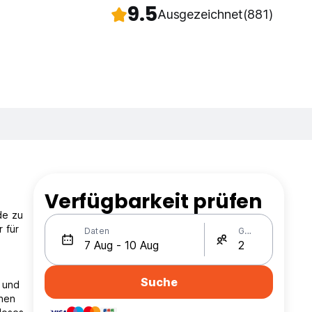
9.5
Ausgezeichnet
(881)
Verfügbarkeit prüfen
de zu
 für
Daten
Gäste
Suche
m und
inen