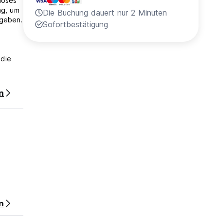
loses
ng, um
Die Buchung dauert nur 2 Minuten
 geben.
Sofortbestätigung
 die
n
t
. Wenn
n
et.
 ist
n
ten