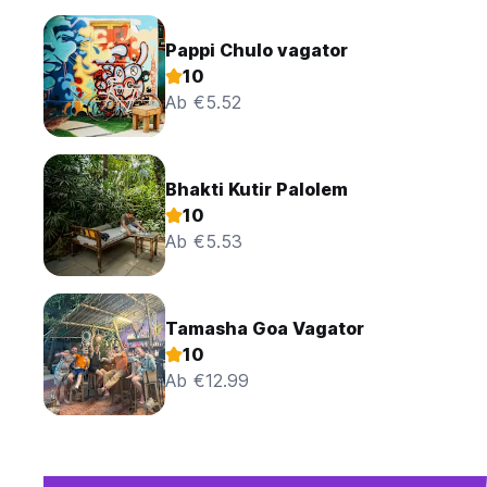
Pappi Chulo vagator
10
Ab €5.52
Bhakti Kutir Palolem
10
Ab €5.53
Tamasha Goa Vagator
10
Ab €12.99