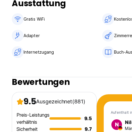
Ausstattung
Buchungen). Bei Fragen wenden Sie sich bitte an die Eigen
'6. Altersbeschränkung: Wir erlauben den Gästen nicht unte
Gratis WiFi
Kostenlo
'7. Für jeden Gast werden Schließfächer bereitgestellt, als
für alle persönlichen Gegenstände und das Gepäck der Gäs
Adapter
Zimmerre
'8. Rechte an Zulassungen vorbehalten.
Internetzugang
Buch-Au
'9 Wir haben zwei freundliche Hunde, Yogi & Boxer als Haus
Bewertungen
9.5
Ausgezeichnet
(881)
Aufenthalt 
Preis-Leistungs
9.5
verhältnis
Nil
N
Män
Sicherheit
9.7