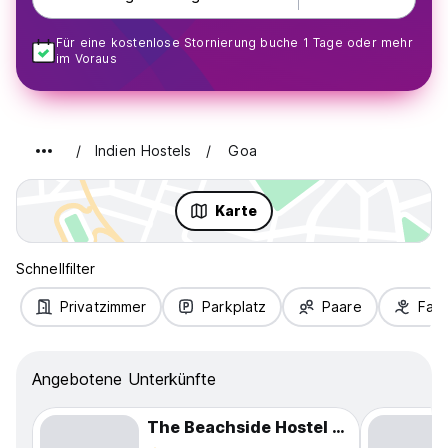
Für eine kostenlose Stornierung buche 1 Tage oder mehr
im Voraus
Indien Hostels
Goa
Karte
Schnellfilter
Privatzimmer
Parkplatz
Paare
Fami
Angebotene Unterkünfte
The Beachside Hostel Anjuna