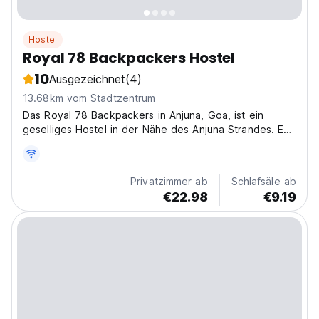
Hostel
Royal 78 Backpackers Hostel
10
Ausgezeichnet
(4)
13.68km vom Stadtzentrum
Das Royal 78 Backpackers in Anjuna, Goa, ist ein
geselliges Hostel in der Nähe des Anjuna Strandes. Es
ist der perfekte Ort für Rucksacktouristen, die ein
pulsierendes Goa-Erlebnis suchen. (Auto-translated
from original language)
Privatzimmer ab
Schlafsäle ab
€22.98
€9.19