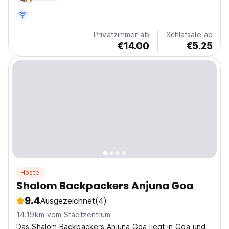
unvergessliche Erlebnisse suchen. Stellen Sie sich
vor,...
Privatzimmer ab
Schlafsäle ab
€14.00
€5.25
Hostel
Shalom Backpackers Anjuna Goa
9.4
Ausgezeichnet
(4)
14.19km vom Stadtzentrum
Das Shalom Backpackers Anjuna Goa liegt in Goa und