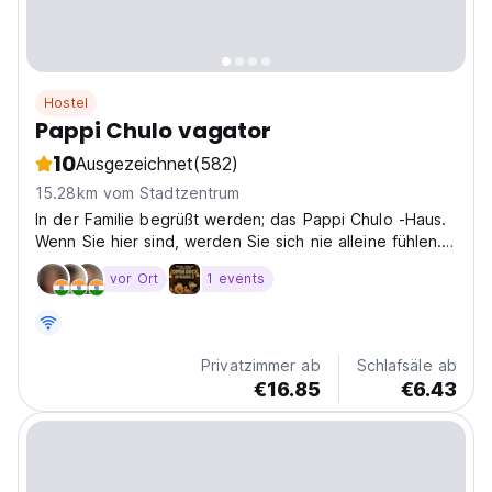
Hostel
Pappi Chulo vagator
10
Ausgezeichnet
(582)
15.28km vom Stadtzentrum
In der Familie begrüßt werden; das Pappi Chulo -Haus.
Wenn Sie hier sind, werden Sie sich nie alleine fühlen.
Vollständige Charaktere, sowohl bizzar und freundlich -
vor Ort
1 events
seien Sie alles, was Sie wollen, Familie macht nichts
dagegen.
Privatzimmer ab
Schlafsäle ab
€16.85
€6.43