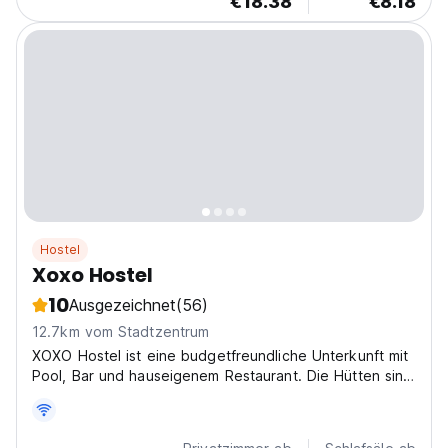
€18.38
€8.18
Hostel
Xoxo Hostel
10
Ausgezeichnet
(56)
12.7km vom Stadtzentrum
XOXO Hostel ist eine budgetfreundliche Unterkunft mit
Pool, Bar und hauseigenem Restaurant. Die Hütten sind
inmitten einer üppigen grünen Umgebung errichtet und
in der Nähe der berühmten Strände von Nord-Goa.