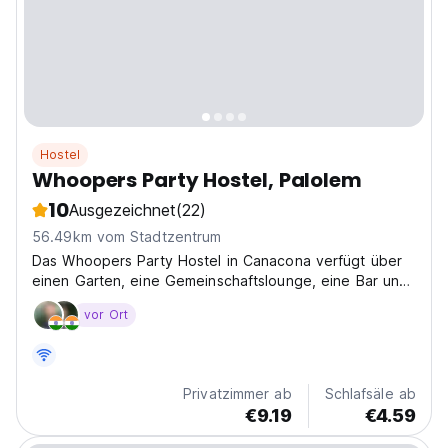
Hostel
Whoopers Party Hostel, Palolem
10
Ausgezeichnet
(22)
56.49km vom Stadtzentrum
Das Whoopers Party Hostel in Canacona verfügt über
einen Garten, eine Gemeinschaftslounge, eine Bar und
kostenfreies WLAN im gesamten Gebäude.
vor Ort
Privatzimmer ab
Schlafsäle ab
€9.19
€4.59