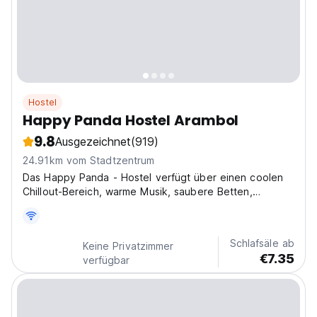
Hostel
Happy Panda Hostel Arambol
9.8
Ausgezeichnet
(919)
24.91km vom Stadtzentrum
Das Happy Panda - Hostel verfügt über einen coolen
Chillout-Bereich, warme Musik, saubere Betten,
tatsächlich funktionierendes WLAN und vor allem
glückliche Seelen, mit denen man sich unterhalten
kann. Dies ist unser Zuhause und wir heißen alle
Schlafsäle ab
Keine Privatzimmer
Reisenden...
€7.35
verfügbar