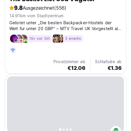
9.8
Ausgezeichnet
(556)
14.91km vom Stadtzentrum
Gelistet unter „Die besten Backpacker-Hostels der
Welt für unter 20 GBP“ – MTV Travel UK Vorgestellt als
t
10+ vor Ort
3 events
Privatzimmer ab
Schlafsäle ab
€12.06
€1.36