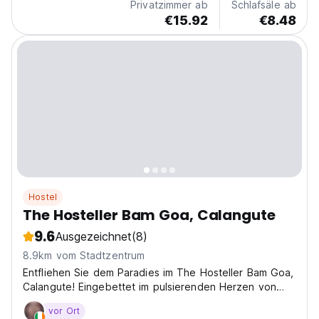
Privatzimmer ab
Schlafsäle ab
€15.92
€8.48
Hostel
The Hosteller Bam Goa, Calangute
9.6
Ausgezeichnet
(8)
8.9km vom Stadtzentrum
Entfliehen Sie dem Paradies im The Hosteller Bam Goa,
Calangute! Eingebettet im pulsierenden Herzen von
Calangute, Goa, bietet unser Hostel einen stilvollen
vor Ort
und sozialen Rückzugsort für Reisende, die