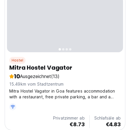
Hostel
Mitra Hostel Vagator
10
Ausgezeichnet
(13)
15.49km vom Stadtzentrum
Mitra Hostel Vagator in Goa features accommodation
with a restaurant, free private parking, a bar and a
shared lounge. Among the facilities at this property are
a 24-hour front desk and room service, along with free
WiFi throughout the property. The accommodation...
Privatzimmer ab
Schlafsäle ab
€8.73
€4.83