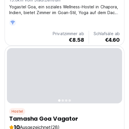
Yogastel Goa, ein soziales Wellness-Hostel in Chapora,
Indien, bietet Zimmer im Goan-Stil, Yoga auf dem Dach
und einen Pool. Ein ruhiges und doch geselliges Hostel
für Alleinreisende, die Abenteuer und Ruhe suchen.
(Auto-translated from original language)
Privatzimmer ab
Schlafsäle ab
€8.58
€4.60
Hostel
Tamasha Goa Vagator
10
Ausgezeichnet
(28)