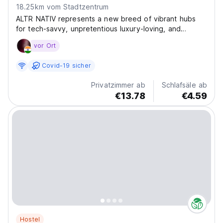
18.25km vom Stadtzentrum
ALTR NATIV represents a new breed of vibrant hubs
for tech-savvy, unpretentious luxury-loving, and
design-conscious travelers seeking affordability. We
vor Ort
are working to create a brand of lifestyle spaces that
are consciously crafted, community-led, and
Covid-19 sicher
designed...
Privatzimmer ab
Schlafsäle ab
€13.78
€4.59
Hostel