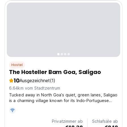
Hostel
The Hosteller Bam Goa, Saligao
10
Ausgezeichnet
(1)
6.64km vom Stadtzentrum
Tucked away in North Goa’s quiet, green lanes, Saligao
is a charming village known for its Indo-Portuguese
architecture and peaceful atmosphere. Perfect for
travellers looking for a slower pace while still staying
close to Goa’s beaches, bars, and cafés,...
Privatzimmer ab
Schlafsäle ab