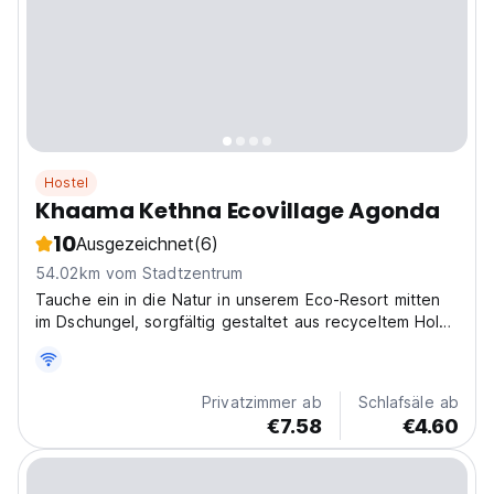
Hostel
Khaama Kethna Ecovillage Agonda
10
Ausgezeichnet
(6)
54.02km vom Stadtzentrum
Tauche ein in die Natur in unserem Eco-Resort mitten
im Dschungel, sorgfältig gestaltet aus recyceltem Holz,
Ton und Stein, um seinen ökologischen Fußabdruck zu
minimieren. Nur 3 km vom berühmten Strand von
Agonda entfernt, bietet unser Refugium einen ruhigen...
Privatzimmer ab
Schlafsäle ab
€7.58
€4.60