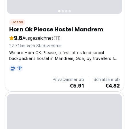
Hostel
Horn Ok Please Hostel Mandrem
9.6
Ausgezeichnet
(11)
22.71km vom Stadtzentrum
We are Horn OK Please, a first-of-its kind social
backpacker's hostel in Mandrem, Goa, by travellers for
travellers. The hostel is based amidst the lush
greenery, surrounded by coconut trees in a close
proximity to the hotspots of Mandrem; ideal for
Privatzimmer ab
Schlafsäle ab
backpackers...
€5.91
€4.82