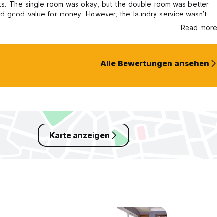
ts. The single room was okay, but the double room was better
lue for money. However, the laundry service wasn’t
 the room service staff knocked very aggressively, waking us
Read more
r last day, we decided to move to another room, and even
eckout—while we were out having breakfast at 10 a.m.—they
ur room and moved
Alle Bewertungen ansehen
Karte anzeigen