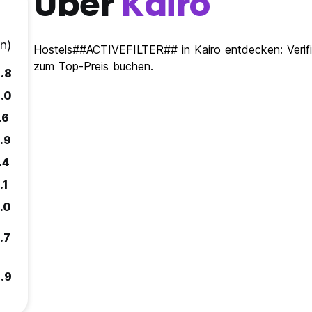
Über
Kairo
n)
Hostels##ACTIVEFILTER## in Kairo entdecken: Verifi
zum Top-Preis buchen.
.8
.0
.6
.9
.4
.1
.0
.7
.9