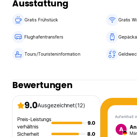
Ausstattung
Gratis Frühstück
Gratis Wi
Flughafentransfers
Gepäcka
Tours/Touristeninformation
Geldwec
Bewertungen
9.0
Ausgezeichnet
(12)
Aufenthalt 
Preis-Leistungs
9.0
verhältnis
An
A
Män
Sicherheit
8.0