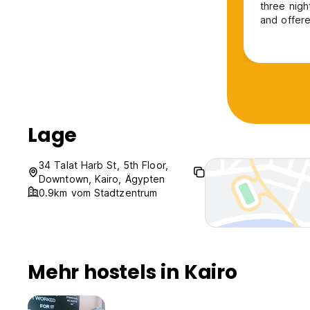
three nigh
and offered good va
good, and
up. On ou
before ch
opened o
Lage
34 Talat Harb St, 5th Floor,
Downtown, Kairo, Ägypten
0.9km vom Stadtzentrum
Mehr hostels in Kairo