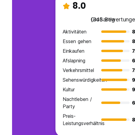
8.0
Großartig
(345 Bewertunge
Aktivitäten
8
Essen gehen
8
Einkaufen
7
Afslapning
6
Verkehrsmittel
7
Sehenswürdigkeiten
9
Kultur
9
Nachtleben /
6
Party
Preis-
8
Leistungsverhältnis