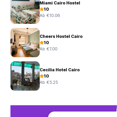
Miami Cairo Hostel
10
Ab €10.06
Cheers Hostel Cairo
10
Ab €7.00
Cecilia Hotel Cairo
10
Ab €5.25