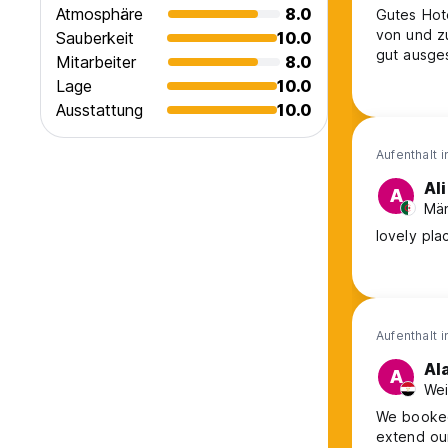
Atmosphäre
8.0
Gutes Hot
von und zu
Sauberkeit
10.0
gut ausges
Mitarbeiter
8.0
Lage
10.0
Ausstattung
10.0
Aufenthalt 
Ali
A
Män
lovely pla
Aufenthalt 
Al
A
Wei
We booked 
extend our