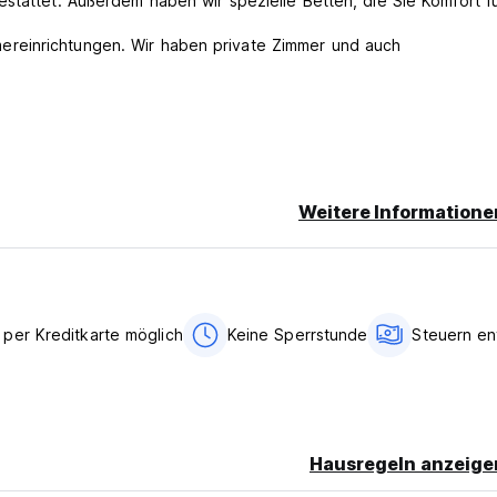
estattet. Außerdem haben wir spezielle Betten, die Sie Komfort f
reinrichtungen. Wir haben private Zimmer und auch
Weitere Informatione
ten.
 per Kreditkarte möglich
Keine Sperrstunde
Steuern en
Hausregeln anzeige
rom original language)