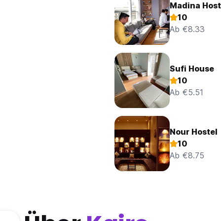
Madina Host
10
Ab €8.33
Sufi House
10
Ab €5.51
Nour Hostel
10
Ab €8.75