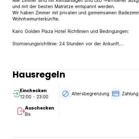
Alle Zimmer sind mit Klimaanlagen und LED -Fernseher ausg
und mit der besten Matratze entspannt werden.
Wir haben Zimmer mit privaten und gemeinsamen Badezimme
Wohnheimunterkünfte.
Kairo Golden Plaza Hotel Richtlinien und Bedingungen:
Stornierungsrichtlinie: 24 Stunden vor der Ankunft.
Check von 12:00 bis 23:00 Uhr ein.
Schauen Sie sich vor 12:00 Uhr an.
Hausregeln
Zahlung bei Ankunft per Bargeld.
Diese Eigenschaft kann Ihre Karte vor der Ankunft vorberei
Einchecken
Steuern inbegriffen.
Altersbegrenzung
Zahlung
12:00 - 23:00
Frühstück inkludiert.
Auschecken
Allgemein:
Bis
24 -stündiger Empfang.
Keine Ausgangssperre.
Altersbeschränkung: 3 Monate und älter. (Auto-translated f