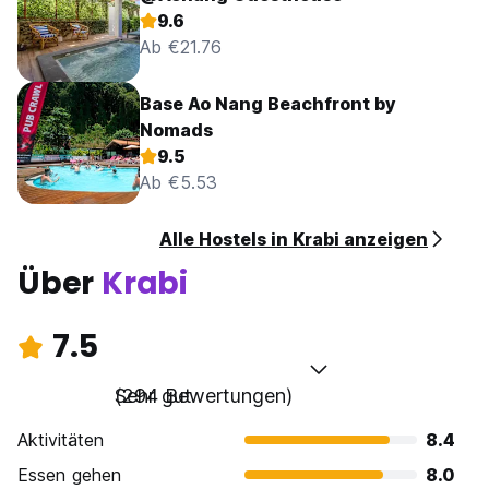
9.6
Ab €21.76
Base Ao Nang Beachfront by
Nomads
9.5
Ab €5.53
Alle Hostels in Krabi anzeigen
Über
Krabi
7.5
Sehr gut
(294 Bewertungen)
Aktivitäten
8.4
Essen gehen
8.0