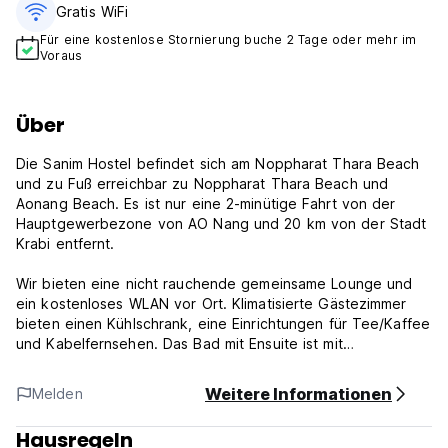
Gratis WiFi
Für eine kostenlose Stornierung buche 2 Tage oder mehr im
Voraus
Über
Die Sanim Hostel befindet sich am Noppharat Thara Beach
und zu Fuß erreichbar zu Noppharat Thara Beach und
Aonang Beach. Es ist nur eine 2-minütige Fahrt von der
Hauptgewerbezone von AO Nang und 20 km von der Stadt
Krabi entfernt.
Wir bieten eine nicht rauchende gemeinsame Lounge und
ein kostenloses WLAN vor Ort. Klimatisierte Gästezimmer
bieten einen Kühlschrank, eine Einrichtungen für Tee/Kaffee
und Kabelfernsehen. Das Bad mit Ensuite ist mit
Toilettenartikeln und heißen Duschmöglichkeiten
ausgestattet. Gemischte und weibliche Schlafsäle Räume
Weitere Informationen
Melden
bieten persönliche Schließfächer, Stromstärke und
Bettleuchten. Ein gemeinsames Badezimmer beinhaltet eine
Hausregeln
warme Dusche und einen Faartrockner.