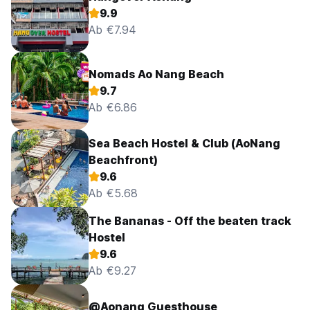
9.9
Ab €7.94
Nomads Ao Nang Beach
9.7
Ab €6.86
Sea Beach Hostel & Club (AoNang
Beachfront)
9.6
Ab €5.68
The Bananas - Off the beaten track
Hostel
9.6
Ab €9.27
@Aonang Guesthouse