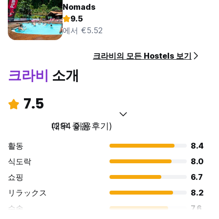
Nomads
9.5
에서 €5.52
크라비의 모든 Hostels 보기
크라비
소개
7.5
매우 좋음
(294 이용후기)
활동
8.4
식도락
8.0
쇼핑
6.7
リラックス
8.2
수송
7.6