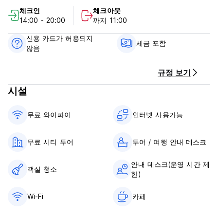
제공합니다.
체크인
체크아웃
14:00 - 20:00
까지 11:00
Sanim Hostel은 끄라비 공항에서 25km 떨어져 있습니다.
신용 카드가 허용되지
참고 사항 및 조건:
세금 포함
않음
무료 취소: 도착 1일 전, 숙소에서 청구하지 않음
체크인 시간: 14:00~20:00
**20:00 이후 늦은 체크인 예정인 경우 도착 전에 반드시 알려주
규정 보기
셔야 합니다. 귀하로부터 어떠한 정보도 받지 못하는 경우, 가장
시설
늦은 체크인 시간 이후에 예약을 취소하겠습니다**
1200시 이전에 체크아웃하세요
도착 시 결제:현금만 가능
무료 와이파이
인터넷 사용가능
세금 포함
아침 식사는 포함되어 있지 않습니다
호스텔 전체에서 흡연은 금지되어 있습니다.
무료 시티 투어
투어 / 여행 안내 데스크
리셉션 운영 시간 0800-2000 (Auto-translated from original
language)
안내 데스크(운영 시간 제
객실 청소
한)
Wi-Fi
카페