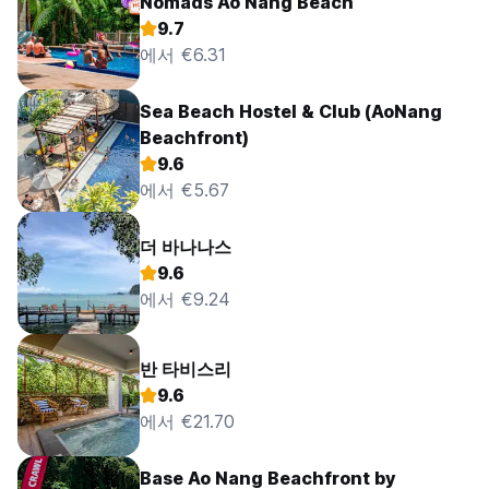
Nomads Ao Nang Beach
9.7
에서 €6.31
Sea Beach Hostel & Club (AoNang
Beachfront)
9.6
에서 €5.67
더 바나나스
9.6
에서 €9.24
반 타비스리
9.6
에서 €21.70
Base Ao Nang Beachfront by