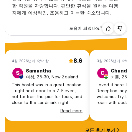
한 직원을 자랑합니다. 편안한 휴식을 원하는 여행
자에게 이상적인, 조용하고 아늑한 숙소입니다.
도움이 되었나요?
8.6
4월 2026년에 숙박 함
3월 2026년에 숙박 
Samantha
Chandr
S
C
여성, 25-30, New Zealand
커플, 25-30
This hostel was in a great location
Loved it here. Ri
- right next door to a 7-Eleven,
Reception lady is
not far from the pier for tours, and
welcome. Try to 
close to the Landmark night
room with double
market. The dorms were very
balcony and you 
Read more
comfortable and clean, and the
disappointed
balcony was a plus. Air
conditioning is on during the night
모든 후기 보기
and there is a fan only from 10am-