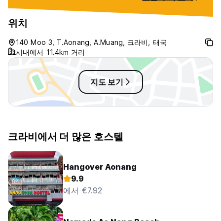
5pm, which was fine and fairly
normal for hostels in Thailand. The
위치
bathrooms were pretty hot and a
bit smelly and the showers
140 Moo 3, T.Aonang, A.Muang, 크라비, 태국
could’ve been a little cleaner but
시내에서 11.4km 거리
nothing too bad. I would stay
again.
지도 보기
크라비에서 더 많은 호스텔
Hangover Aonang
9.9
에서 €7.92