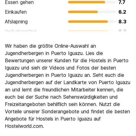
Essen gehen
7.7
Einkaufen
6.2
Afslapning
8.3
Verkehrsmittel
8.3
Sehenswürdigkeiten
8.8
Wir haben die größte Online-Auswahl an
Kultur
7.0
Jugendherbergen in Puerto Iguazu. Lies die
Nachtleben / Party
Bewertungen unserer Kunden für die Hostels in Puerto
6.2
Iguazu und sieh dir Videos und Fotos der besten
Preis-Leistungsverhältnis
7.6
Jugendherbergen in Puerto Iguazu an. Seht euch die
Jugendherbergen auf der Landkarte von Puerto Iguazu
an und lernt die freundlichen Mitarbeiter kennen, die
euch bei der Suche nach Sehenswürdigkeiten und
Freizeitangeboten behilflich sein können. Nutzt die
Vorteile unserer Sonderangebote und findet die besten
Angebote für Hostels in Puerto Iguazu auf
Hostelworld.com.