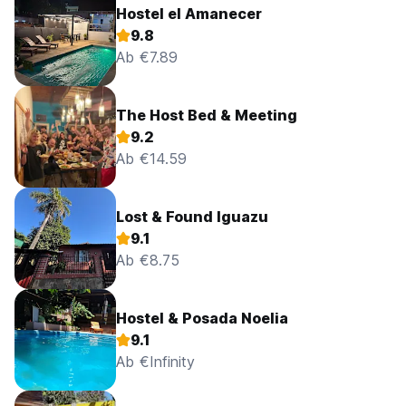
Hostel el Amanecer
9.8
Ab €7.89
The Host Bed & Meeting
9.2
Ab €14.59
Lost & Found Iguazu
9.1
Ab €8.75
Hostel & Posada Noelia
9.1
Ab €Infinity