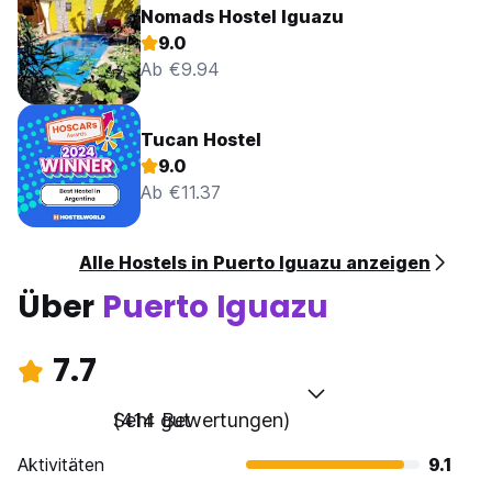
Nomads Hostel Iguazu
9.0
Ab €9.94
Tucan Hostel
9.0
Ab €11.37
Alle Hostels in Puerto Iguazu anzeigen
Über
Puerto Iguazu
7.7
Sehr gut
(414 Bewertungen)
Aktivitäten
9.1