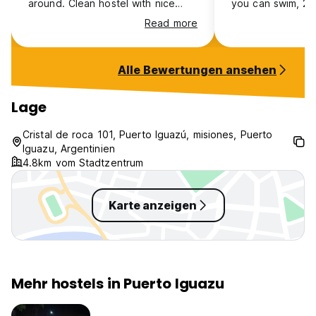
around. Clean hostel with nice
you can swim, 25
beds and good kitchen. I loved it
from small, free w
Read more
!!!
to relax in nature
also very helpful. The kitche
however wasn’t su
Alle Bewertungen ansehen
cooking, it was m
and the oven was
Putting this here a
Lage
that can be improv
outside the city 
Cristal de roca 101, Puerto Iguazú, misiones, Puerto
restaurants so kit
Iguazu, Argentinien
Great place if th
4.8km vom Stadtzentrum
guests
Karte anzeigen
Mehr hostels in Puerto Iguazu