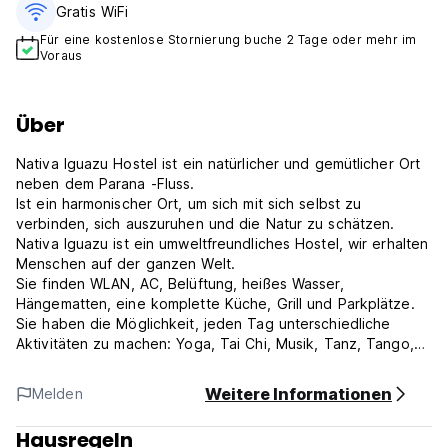
Gratis WiFi
Für eine kostenlose Stornierung buche 2 Tage oder mehr im
Voraus
Über
Nativa Iguazu Hostel ist ein natürlicher und gemütlicher Ort
neben dem Parana -Fluss.
Ist ein harmonischer Ort, um sich mit sich selbst zu
verbinden, sich auszuruhen und die Natur zu schätzen.
Nativa Iguazu ist ein umweltfreundliches Hostel, wir erhalten
Menschen auf der ganzen Welt.
Sie finden WLAN, AC, Belüftung, heißes Wasser,
Hängematten, eine komplette Küche, Grill und Parkplätze.
Sie haben die Möglichkeit, jeden Tag unterschiedliche
Aktivitäten zu machen: Yoga, Tai Chi, Musik, Tanz, Tango,
Folk, Bonfire, Capoeira, Schlagzeug, Meditation,
Gruppenarbeiten, Gruppenkochen, Gartenarbeit und
Weitere Informationen
Melden
Biokonstruktion.
Wir glauben mit dem Erwachen unseres Bewusstseins. Wir
Hausregeln
schützen die Natur und respektieren alle Wesen, indem wir