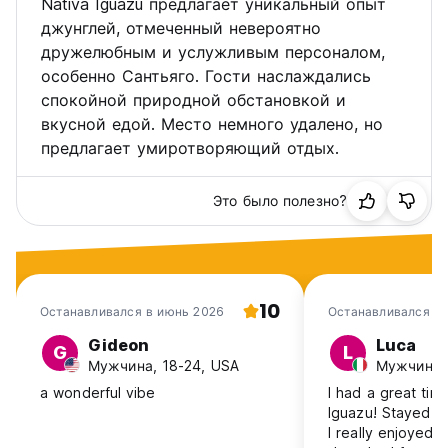
Nativa Iguazu предлагает уникальный опыт
джунглей, отмеченный невероятно
дружелюбным и услужливым персоналом,
особенно Сантьяго. Гости наслаждались
спокойной природной обстановкой и
вкусной едой. Место немного удалено, но
предлагает умиротворяющий отдых.
Это было полезно?
10
Останавливался в июнь 2026
Останавливался в 
2025
Gideon
Luca
G
L
Мужчина, 18-24, USA
Мужчина, 3
a wonderful vibe
I had a great tim
Iguazu! Stayed th
I really enjoyed t