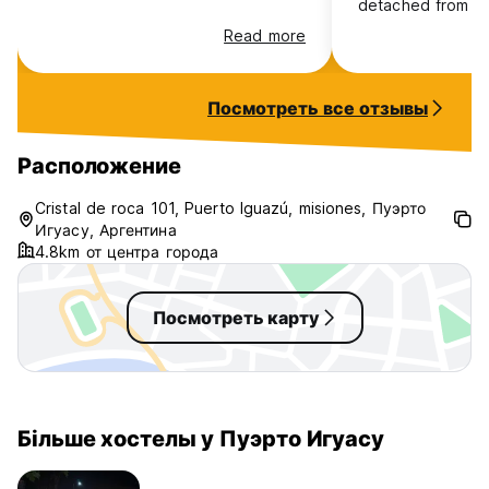
detached from th
immerse in the na
Read more
was also great, v
always keen to h
you around. They
Посмотреть все отзывы
some deliciuos me
highly recomend t
Расположение
Cristal de roca 101, Puerto Iguazú, misiones, Пуэрто
Игуасу, Аргентина
4.8km от центра города
Посмотреть карту
Більше хостелы у Пуэрто Игуасу