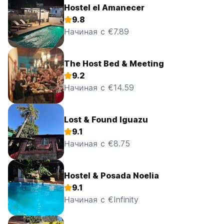
Hostel el Amanecer
9.8
Начиная с €7.89
The Host Bed & Meeting
9.2
Начиная с €14.59
Lost & Found Iguazu
9.1
Начиная с €8.75
Hostel & Posada Noelia
9.1
Начиная с €Infinity