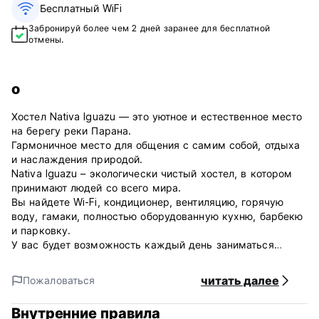
Бесплатный WiFi
Забронируй более чем 2 дней заранее для бесплатной
отмены.
о
Хостел Nativa Iguazu — это уютное и естественное место
на берегу реки Парана.
Гармоничное место для общения с самим собой, отдыха
и наслаждения природой.
Nativa Iguazu – экологически чистый хостел, в котором
принимают людей со всего мира.
Вы найдете Wi-Fi, кондиционер, вентиляцию, горячую
воду, гамаки, полностью оборудованную кухню, барбекю
и парковку.
У вас будет возможность каждый день заниматься
различными видами деятельности: йогой, тай-чи,
музыкой, танцами, танго, фолком, костром, капоэйрой,
читать далее
Пожаловаться
барабанами, медитацией, групповой работой, групповой
готовкой, садоводством и биостроительством.
Внутренние правила
Мы верим с пробуждением нашего сознания. Мы