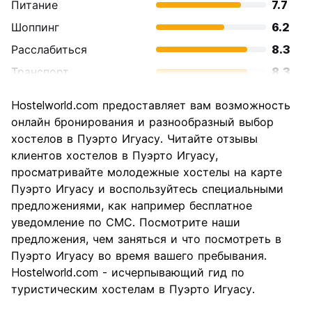
Питание
7.7
Шоппинг
6.2
Расслабиться
8.3
Транспорт
8.3
Осмотр
8.8
Hostelworld.com предоставляет вам возможность
достопримечательностей
онлайн бронирования и разнообразный выбор
Культура
7.0
хостелов в Пуэрто Игуасу. Читайте отзывы
Ночная жизнь
клиентов хостелов в Пуэрто Игуасу,
6.2
просматривайте молодежные хостелы на карте
Соотношение цены и
7.6
Пуэрто Игуасу и воспользуйтесь специальными
качества
предложениями, как например бесплатное
уведомление по СМС. Посмотрите наши
предложения, чем заняться и что посмотреть в
Пуэрто Игуасу во время вашего пребывания.
Hostelworld.com - исчерпывающий гид по
туристическим хостелам в Пуэрто Игуасу.