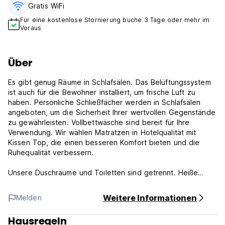
Gratis WiFi
Für eine kostenlose Stornierung buche 3 Tage oder mehr im
Voraus
Über
Es gibt genug Räume in Schlafsälen. Das Belüftungssystem
ist auch für die Bewohner installiert, um frische Luft zu
haben. Persönliche Schließfächer werden in Schlafsälen
angeboten, um die Sicherheit Ihrer wertvollen Gegenstände
zu gewährleisten. Vollbettwäsche sind bereit für Ihre
Verwendung. Wir wählen Matratzen in Hotelqualität mit
Kissen Top, die einen besseren Komfort bieten und die
Ruhequalität verbessern.
Unsere Duschräume und Toiletten sind getrennt. Heiße
Duschen sind rund um die Uhr erhältlich. Waschmaschine
und Trockner sind ebenfalls erhältlich. Unser freundliches
Weitere Informationen
Melden
und ausgebildetes Personal steht Ihnen zur Verfügung, um
Ihnen zu helfen, wenn Sie Hilfe benötigen.
Hausregeln