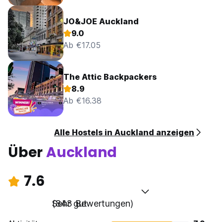
JO&JOE Auckland
9.0
Ab €17.05
The Attic Backpackers
8.9
Ab €16.38
Alle Hostels in Auckland anzeigen
Über
Auckland
7.6
Sehr gut
(843 Bewertungen)