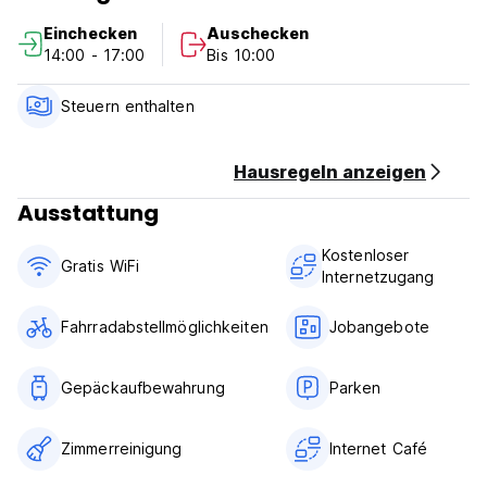
Wenn Sie vom Flughafen Auckland kommen, nehmen Sie
Einchecken
Auschecken
Skybus und steigen Sie in der Queen Street 421 aus. Es
14:00 - 17:00
Bis 10:00
wird ungefähr 11 Minuten dauern, um zu unserem Hostel zu
gehen. Sie können das Super -Shuttle mit Tür -zu -Tür -
Service nehmen. (Auto-translated from original language)
Steuern enthalten
Hausregeln anzeigen
Ausstattung
Kostenloser
Gratis WiFi
Internetzugang
Fahrradabstellmöglichkeiten
Jobangebote
Gepäckaufbewahrung
Parken
Zimmerreinigung
Internet Café