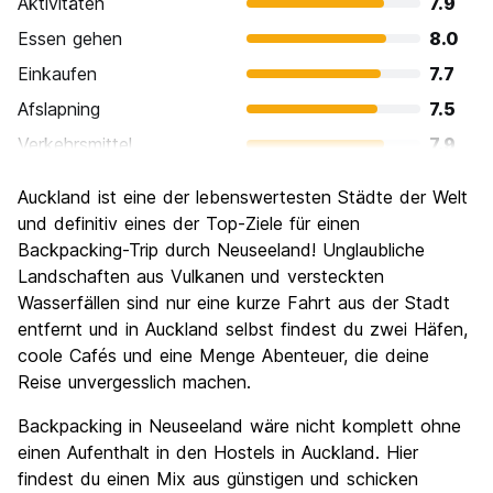
Aktivitäten
7.9
Essen gehen
8.0
Einkaufen
7.7
Afslapning
7.5
Verkehrsmittel
7.9
Sehenswürdigkeiten
7.7
Auckland ist eine der lebenswertesten Städte der Welt
Kultur
7.4
und definitiv eines der Top-Ziele für einen
Nachtleben / Party
Backpacking-Trip durch Neuseeland! Unglaubliche
7.5
Landschaften aus Vulkanen und versteckten
Preis-Leistungsverhältnis
6.7
Wasserfällen sind nur eine kurze Fahrt aus der Stadt
entfernt und in Auckland selbst findest du zwei Häfen,
coole Cafés und eine Menge Abenteuer, die deine
Reise unvergesslich machen.
Backpacking in Neuseeland wäre nicht komplett ohne
einen Aufenthalt in den Hostels in Auckland. Hier
findest du einen Mix aus günstigen und schicken