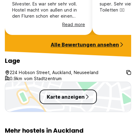
Silvester. Es war sehr sehr voll.
super. Sehr viel
Hostel macht von außen und in
Toiletten 👍🏻
den Fluren schon eher einen
ranzigen Eindruck, aber die
Read more
Badezimmer und Räume sind doch
ganz ordentlich. Nur abgesehen
von den Betten hat man leider
Alle Bewertungen ansehen
fast gar keinen Platz für
irgendwas in den Räumen
Lage
224 Hobson Street, Auckland, Neuseeland
0.9km vom Stadtzentrum
Karte anzeigen
Mehr hostels in Auckland