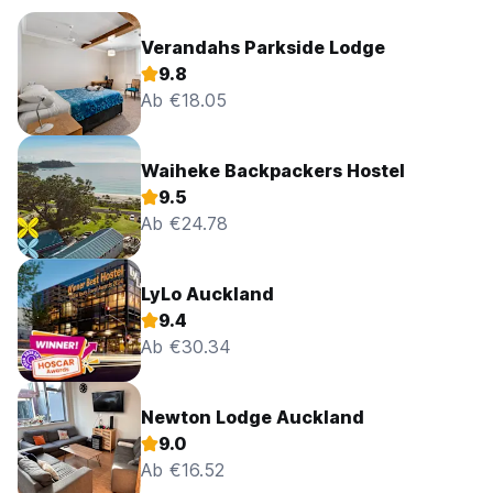
Verandahs Parkside Lodge
9.8
Ab €18.05
Waiheke Backpackers Hostel
9.5
Ab €24.78
LyLo Auckland
9.4
Ab €30.34
Newton Lodge Auckland
9.0
Ab €16.52