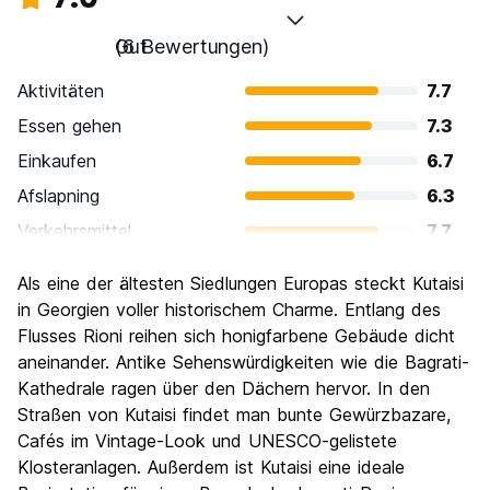
Gut
(6 Bewertungen)
Aktivitäten
7.7
Essen gehen
7.3
Einkaufen
6.7
Afslapning
6.3
Verkehrsmittel
7.7
Sehenswürdigkeiten
6.3
Als eine der ältesten Siedlungen Europas steckt Kutaisi
Kultur
6.7
in Georgien voller historischem Charme. Entlang des
Nachtleben / Party
Flusses Rioni reihen sich honigfarbene Gebäude dicht
5.3
aneinander. Antike Sehenswürdigkeiten wie die Bagrati-
Preis-Leistungsverhältnis
8.7
Kathedrale ragen über den Dächern hervor. In den
Straßen von Kutaisi findet man bunte Gewürzbazare,
Cafés im Vintage-Look und UNESCO-gelistete
Klosteranlagen. Außerdem ist Kutaisi eine ideale