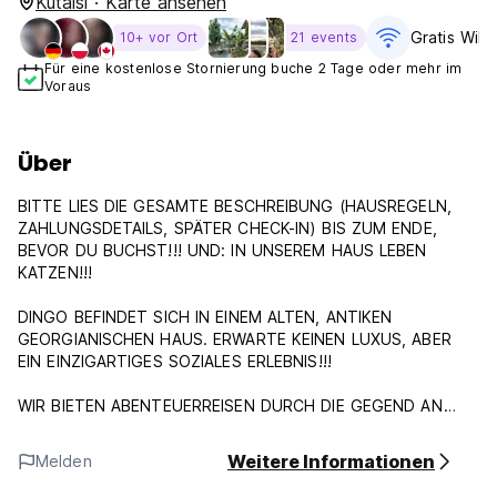
Kutaisi · Karte ansehen
Gratis WiFi
10+ vor Ort
21 events
Für eine kostenlose Stornierung buche 2 Tage oder mehr im
Voraus
Über
BITTE LIES DIE GESAMTE BESCHREIBUNG (HAUSREGELN,
ZAHLUNGSDETAILS, SPÄTER CHECK-IN) BIS ZUM ENDE,
BEVOR DU BUCHST!!! UND: IN UNSEREM HAUS LEBEN
KATZEN!!!
DINGO BEFINDET SICH IN EINEM ALTEN, ANTIKEN
GEORGIANISCHEN HAUS. ERWARTE KEINEN LUXUS, ABER
EIN EINZIGARTIGES SOZIALES ERLEBNIS!!!
WIR BIETEN ABENTEUERREISEN DURCH DIE GEGEND AN
(Bitte schick uns eine E-Mail oder buche auf unserer
Weitere Informationen
Melden
Website)