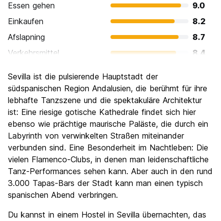
Essen gehen
9.0
Einkaufen
8.2
Afslapning
8.7
Verkehrsmittel
8.4
Sehenswürdigkeiten
9.3
Sevilla ist die pulsierende Hauptstadt der
Kultur
9.5
südspanischen Region Andalusien, die berühmt für ihre
Nachtleben / Party
lebhafte Tanzszene und die spektakuläre Architektur
8.4
ist: Eine riesige gotische Kathedrale findet sich hier
Preis-Leistungsverhältnis
8.8
ebenso wie prächtige maurische Paläste, die durch ein
Labyrinth von verwinkelten Straßen miteinander
verbunden sind. Eine Besonderheit im Nachtleben: Die
vielen Flamenco-Clubs, in denen man leidenschaftliche
Tanz-Performances sehen kann. Aber auch in den rund
3.000 Tapas-Bars der Stadt kann man einen typisch
spanischen Abend verbringen.
Du kannst in einem Hostel in Sevilla übernachten, das