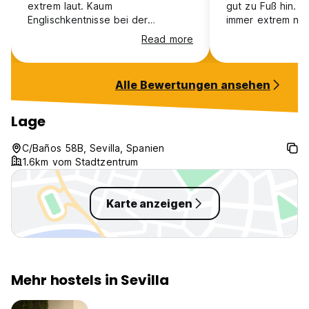
extrem laut. Kaum
gut zu Fuß hin. L
Englischkentnisse bei der
immer extrem na
Mitarbeitern vorhanden.
Putzmitteln gero
Read more
Küche war auch i
dreckig und leide
ausgestattet. Da
Alle Bewertungen ansehen
zwei Bädern war 
und angenehm.
Lage
C/Baños 58B, Sevilla, Spanien
1.6km vom Stadtzentrum
Karte anzeigen
Mehr hostels in Sevilla