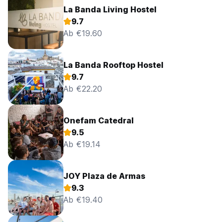
La Banda Living Hostel
9.7
Ab €19.60
La Banda Rooftop Hostel
9.7
Ab €22.20
Onefam Catedral
9.5
Ab €19.14
JOY Plaza de Armas
9.3
Ab €19.40