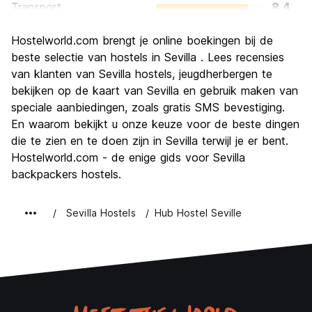
Transport
8.4
bezienswaardigheden
9.3
Hostelworld.com brengt je online boekingen bij de
Cultuur
9.5
beste selectie van hostels in Sevilla . Lees recensies
Uitgaan
van klanten van Sevilla hostels, jeugdherbergen te
8.4
bekijken op de kaart van Sevilla en gebruik maken van
Waarde voor uw geld
8.8
speciale aanbiedingen, zoals gratis SMS bevestiging.
En waarom bekijkt u onze keuze voor de beste dingen
die te zien en te doen zijn in Sevilla terwijl je er bent.
Hostelworld.com - de enige gids voor Sevilla
backpackers hostels.
Sevilla Hostels
Hub Hostel Seville