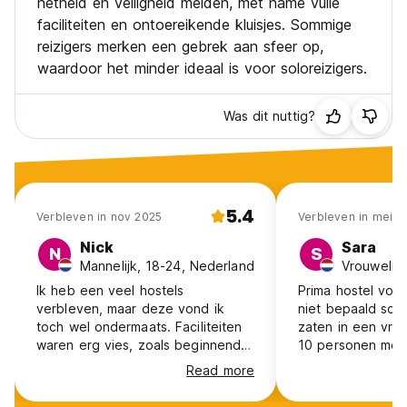
netheid en veiligheid melden, met name vuile
faciliteiten en ontoereikende kluisjes. Sommige
reizigers merken een gebrek aan sfeer op,
waardoor het minder ideaal is voor soloreizigers.
Was dit nuttig?
5.4
Verbleven in nov 2025
Verbleven in mei 2
Nick
Sara
N
S
Mannelijk, 18-24, Nederland
Ik heb een veel hostels
Prima hostel voo
verbleven, maar deze vond ik
niet bepaald scho
toch wel ondermaats. Faciliteiten
zaten in een vr
waren erg vies, zoals beginnende
10 personen met 
schimmelvorming, vieze keuken en
badkamer. Niet h
Read more
een gebrek aan hygiëne.
raden als 10 vr
Daarnaast had ik ook moeite met
avond moeten do