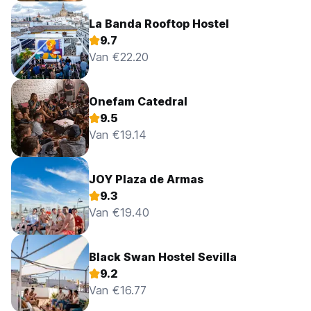
La Banda Rooftop Hostel
9.7
Van €22.20
Onefam Catedral
9.5
Van €19.14
JOY Plaza de Armas
9.3
Van €19.40
Black Swan Hostel Sevilla
9.2
Van €16.77