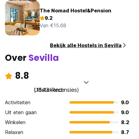
The Nomad Hostel&Pension
9.2
Van €15.68
Bekijk alle Hostels in Sevilla
Over
Sevilla
8.8
Uitstekend
(1543 Recensies)
Activiteiten
9.0
Uit eten gaan
9.0
Winkelen
8.2
Relaxen
8.7