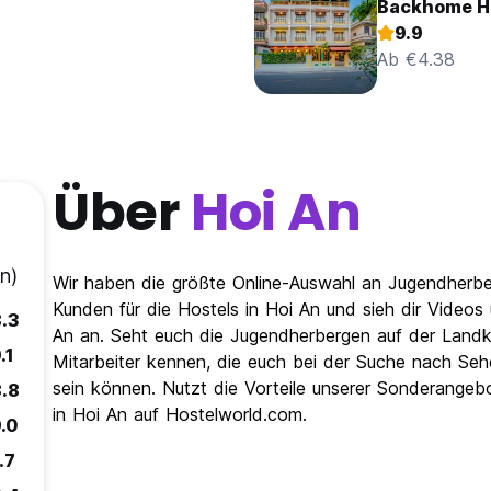
Backhome Ho
9.9
Ab €4.38
Über
Hoi An
n)
Wir haben die größte Online-Auswahl an Jugendherbe
Kunden für die Hostels in Hoi An und sieh dir Video
.3
An an. Seht euch die Jugendherbergen auf der Landka
.1
Mitarbeiter kennen, die euch bei der Suche nach Sehe
sein können. Nutzt die Vorteile unserer Sonderangeb
.8
in Hoi An auf Hostelworld.com.
.0
.7