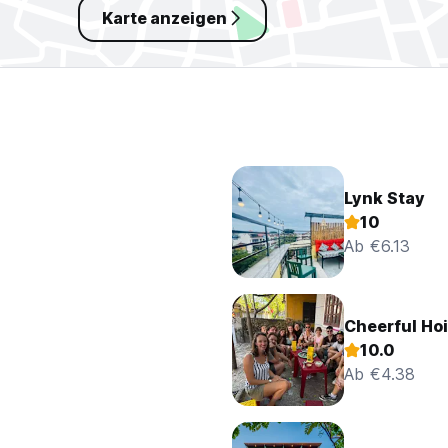
Karte anzeigen
Lynk Stay
10
Ab €6.13
Cheerful Hoi
10.0
Ab €4.38