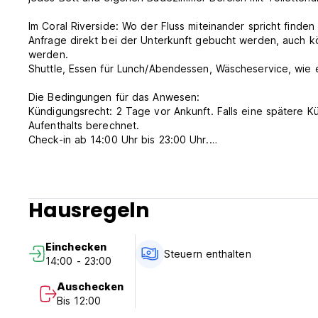
Im Coral Riverside: Wo der Fluss miteinander spricht find
Anfrage direkt bei der Unterkunft gebucht werden, auch 
werden.
Shuttle, Essen für Lunch/Abendessen, Wäscheservice, wie e
Die Bedingungen für das Anwesen:
Kündigungsrecht: 2 Tage vor Ankunft. Falls eine spätere K
Aufenthalts berechnet.
Check-in ab 14:00 Uhr bis 23:00 Uhr.
Check-out bis 06:00 Uhr.
Zahlung nach Ankunft mit Cash, Kreditkarten.
Frühstück inbegriffen.
Vom Flughafen oder Bahnhof zum Hostel geht es etwa 30 Mi
Hausregeln
from original language)
Einchecken
Steuern enthalten
14:00 - 23:00
Auschecken
Bis 12:00