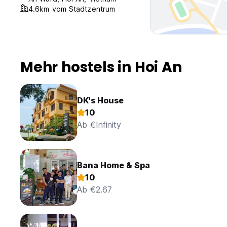
4.6km vom Stadtzentrum
Mehr hostels in Hoi An
DK's House
10
Ab €Infinity
Bana Home & Spa
10
Ab €2.67