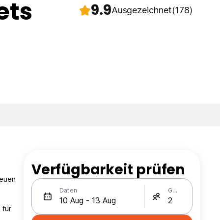
ets
9.9
Ausgezeichnet
(178)
Verfügbarkeit prüfen
reuen
Daten
Gäste
 für