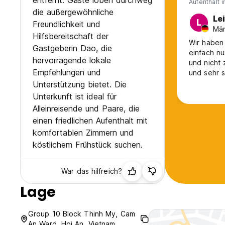
entfernt. Gäste loben durchweg
Aufenthalt 
die außergewöhnliche
Lei
L
Freundlichkeit und
Män
Hilfsbereitschaft der
Wir haben 
Gastgeberin Dao, die
einfach nu
hervorragende lokale
und nicht zu weit w
Empfehlungen und
und sehr s
Sie ist su
Unterstützung bietet. Die
gegeben, 
Unterkunft ist ideal für
Alleinreisende und Paare, die
einen friedlichen Aufenthalt mit
komfortablen Zimmern und
köstlichem Frühstück suchen.
War das hilfreich?
Lage
Group 10 Block Thinh My, Cam
An Ward, Hoi An, Vietnam