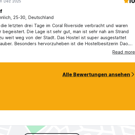
10
im Dez 2025
f
nlich, 25-30, Deutschland
die letzten drei Tage im Coral Riverside verbracht und waren
r begeistert. Die Lage ist sehr gut, man ist sehr nah am Strand
eg von der Stadt. Das Hostel ist super ausgestattet
auber. Besonders hervorzuheben ist die Hostelbesitzerin Dao.
per nett und kommunikativ und hat uns viele tolle insider Tips
Read more
von Sehenswürdigkeiten über die besten Lokale bis hin zu
Hinweisen bei der Anfertigung von Anzügen. Wirklich nur zu empfehlen!
Alle Bewertungen ansehen