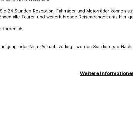
en Sie 24 Stunden Rezeption, Fahrräder und Motorräder können au
können alle Touren und weiterführende Reisearrangements hier g
rforderlich.
ündigung oder Nicht-Ankunft vorliegt, werden Sie die erste Nach
Weitere Informatione
nuten und der Preis dafür beträgt etwa $18/Person. (Auto-tran