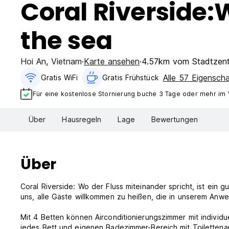
Coral Riverside:
the sea
Hoi An
,
Vietnam
Karte ansehen
4.57km vom Stadtzen
Alle 57 Eigensch
Gratis WiFi
Gratis Frühstück
Für eine kostenlose Stornierung buche 3 Tage oder mehr im
Über
Hausregeln
Lage
Bewertungen
Über
Coral Riverside: Wo der Fluss miteinander spricht, ist ein g
uns, alle Gäste willkommen zu heißen, die in unserem An
Mit 4 Betten können Airconditionierungszimmer mit individ
jedes Bett und eigenen Badezimmer-Bereich mit Toilettena