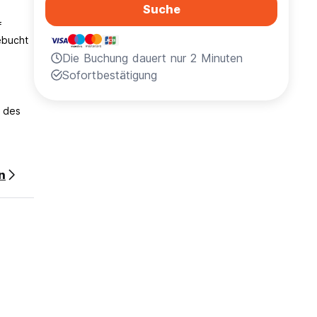
Suche
f
ebucht
Die Buchung dauert nur 2 Minuten
Sofortbestätigung
t des
n
slated