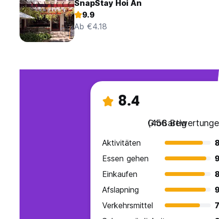
SnapStay Hoi An
9.9
Ab €4.18
8.4
Großartig
(456 Bewertunge
Aktivitäten
8
Essen gehen
9
Einkaufen
8
Afslapning
9
Verkehrsmittel
7