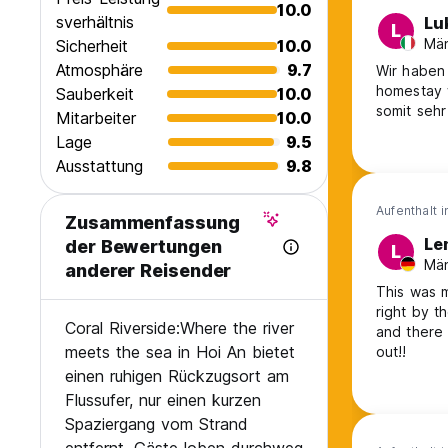
10.0
sverhältnis
Lu
L
Män
Sicherheit
10.0
Atmosphäre
9.7
Wir haben
homestay w
Sauberkeit
10.0
somit sehr
Mitarbeiter
10.0
Lage
9.5
Ausstattung
9.8
Aufenthalt 
Zusammenfassung
Le
der Bewertungen
L
Män
anderer Reisender
This was m
right by t
Coral Riverside:Where the river
and there 
meets the sea in Hoi An bietet
out!!
einen ruhigen Rückzugsort am
Flussufer, nur einen kurzen
Spaziergang vom Strand