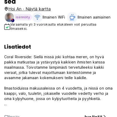
sea
Hoi An · Näytä kartta
Ilmainen WiFi
Ilmainen aamiainen‎
isännöity
Varaamalla yli 3 vuorokautta etukäteen voit peruuttaa
ilmaiseksi.
Lisatiedot
Coral Riverside: Siellä missä joki kohtaa meren, on hyvä
paikka matkustaa ja ystävystyä kaikkien ihmisten kanssa
maailmassa. Toivotamme lämpimästi tervetulleeksi kaikki
vieraat, jotka tulevat majoittumaan kiinteistöimme ja
avaamme jakamaan kokemukseni teille kaikille.
Ilmastoiduissa makuusaleissa on 4 vuodetta, ja niissä on oma
kaappi, valo, tuuletin, jokaiselle vuodelle vedetty verho ja
oma kylpyhuone, jossa on kylpytuotteita ja pyyhkeitä.
Coral Riversidessa: Missä joki kohtaa meren, löydät 24h-
vastaanoton, polkupyöriä ja moottoripyöriä voi vuokrata
Ilmoita