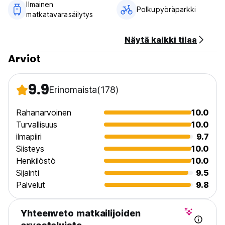
Ilmainen
Polkupyöräparkki
matkatavarasäilytys
Näytä kaikki tilaa
Arviot
9.9
Erinomaista
(178)
Rahanarvoinen
10.0
Turvallisuus
10.0
ilmapiiri
9.7
Siisteys
10.0
Henkilöstö
10.0
Sijainti
9.5
Palvelut
9.8
Yhteenveto matkailijoiden