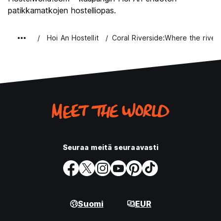
patikkamatkojen hostelliopas.
Hoi An Hostellit
Coral Riverside:Where the river
Seuraa meitä seuraavasti
Suomi
EUR