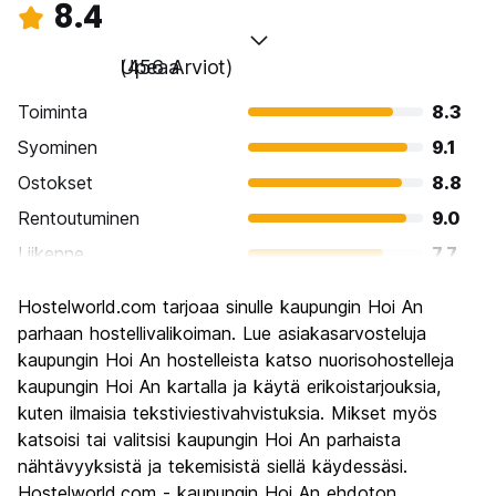
8.4
Upeaa
(456 Arviot)
Toiminta
8.3
Syominen
9.1
Ostokset
8.8
Rentoutuminen
9.0
Liikenne
7.7
Kiertoajelu
8.4
Hostelworld.com tarjoaa sinulle kaupungin Hoi An
Kulttuuri
8.8
parhaan hostellivalikoiman. Lue asiakasarvosteluja
Yöelämä
kaupungin Hoi An hostelleista katso nuorisohostelleja
7.0
kaupungin Hoi An kartalla ja käytä erikoistarjouksia,
Rahanarvoinen
8.4
kuten ilmaisia tekstiviestivahvistuksia. Mikset myös
katsoisi tai valitsisi kaupungin Hoi An parhaista
nähtävyyksistä ja tekemisistä siellä käydessäsi.
Hostelworld.com - kaupungin Hoi An ehdoton