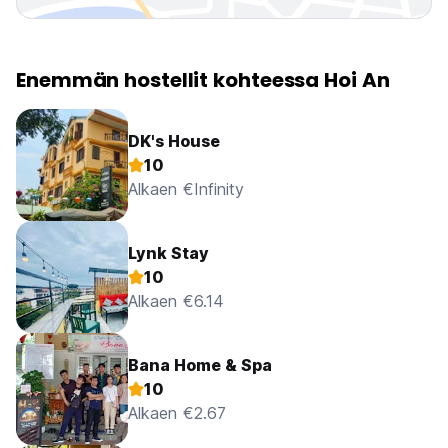
Enemmän hostellit kohteessa Hoi An
DK's House
10
Alkaen €Infinity
Lynk Stay
10
Alkaen €6.14
Bana Home & Spa
10
Alkaen €2.67