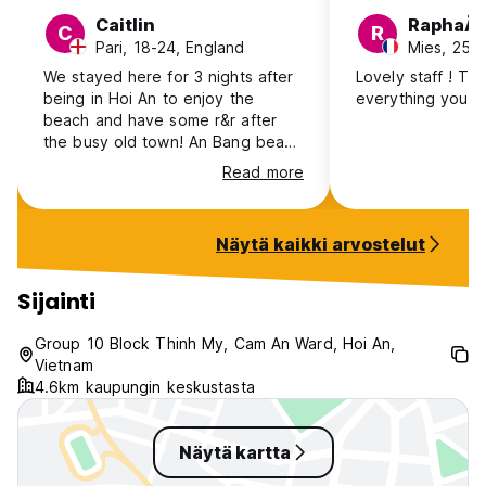
Caitlin
RaphaÃƒ
C
R
Pari, 18-24, England
Mies, 25-
We stayed here for 3 nights after
Lovely staff ! Th
being in Hoi An to enjoy the
everything you n
beach and have some r&r after
the busy old town! An Bang beach
was good and there were many
Read more
restaurants surrounding. The room
was lovely, as was the breakfast
and the owner was so kind and
Näytä kaikki arvostelut
accommodating. Definitely worth
every penny spent. Would
recommend this home stay to
Sijainti
anyone! Even though we were out
of Hoi A busy part, it’s so
Group 10 Block Thinh My, Cam An Ward, Hoi An,
accessible to get there and cheap
Vietnam
too.
4.6km kaupungin keskustasta
Näytä kartta