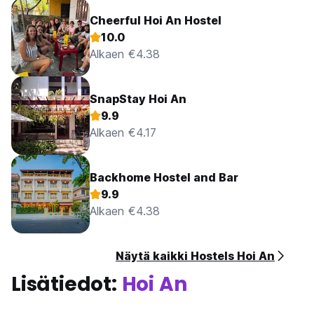
Cheerful Hoi An Hostel
10.0
Alkaen €4.38
SnapStay Hoi An
9.9
Alkaen €4.17
Backhome Hostel and Bar
9.9
Alkaen €4.38
Näytä kaikki Hostels Hoi An
Lisätiedot:
Hoi An