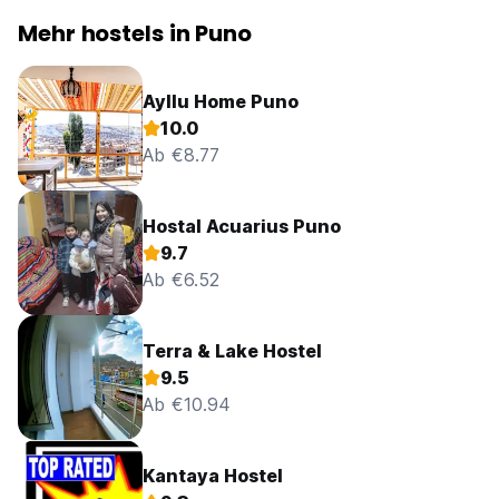
Mehr hostels in Puno
Ayllu Home Puno
10.0
Ab €8.77
Hostal Acuarius Puno
9.7
Ab €6.52
Terra & Lake Hostel
9.5
Ab €10.94
Kantaya Hostel