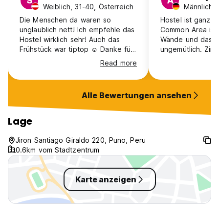
S
A
Weiblich, 31-40, Österreich
Die Menschen da waren so
Hostel ist ganz i
unglaublich nett! Ich empfehle das
Common Area ist 
Hostel wirklich sehr! Auch das
Wände und das we
Frühstück war tiptop ☺️ Danke für
ungemütlich. Zim
alles!
waren sauber. T
Read more
Hostels sind prak
Alle Bewertungen ansehen
Lage
Jiron Santiago Giraldo 220, Puno, Peru
0.6km vom Stadtzentrum
Karte anzeigen