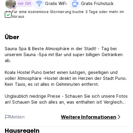
Gratis WiFi
Gratis Frühstück
vor Ort
Für eine kostenlose Stornierung buche 3 Tage oder mehr im
Voraus
Über
Sauna Spa & Beste Atmosphäre in der Stadt! - Tag bei
unserem Sauna -Spa mit Bar und super billigen Getränken
ab.
Koala Hostel Puno bietet einen lustigen, geselligen und
voller Atmosphäre -Hostel direkt im Herzen der Stadt Puno.
Kein Taxis, es ist alles in Gehminuten entfernt.
Unglaublich niedrige Preise - Schauen Sie sich unsere Fotos
an! Schauen Sie sich alles an, was enthalten ist! Vergleichen
Sie jetzt unsere Preise mit unseren Konkurrenten! Wir bieten
das beste Preis -Leistungs -Verhältnis in Puno mit
Weitere Informationen
Melden
Luxusunterkünften und unserem eigenen Sauna -Spa zu
Backpacker -Preisen.
Hausregeln