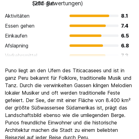
Sehr gut
(255 Bewertungen)
Aktivitäten
8.1
Essen gehen
7.4
Einkaufen
6.5
Afslapning
6.8
Verkehrsmittel
7.3
Sehenswürdigkeiten
7.8
Puno liegt an den Ufern des Titicacasees und ist in
Kultur
7.6
ganz Peru bekannt für Folklore, traditionelle Musik und
Nachtleben / Party
Tanz. Durch die verwinkelten Gassen klingen Melodien
6.1
lokaler Musiker und oft werden traditionelle Feste
Preis-Leistungsverhältnis
7.8
gefeiert. Der See, der mit einer Fläche von 8.400 km²
der größte Süßwassersee Südamerikas ist, prägt das
Landschaftsbild ebenso wie die umliegenden Berge.
Punos freundliche Einwohner und die historische
Architektur machen die Stadt zu einem beliebten
Reiseziel auf jeder Reise durch Peru.