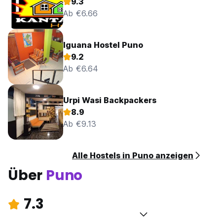
9.3
Ab €6.66
Iguana Hostel Puno
9.2
Ab €6.64
Urpi Wasi Backpackers
8.9
Ab €9.13
Alle Hostels in Puno anzeigen
Über
Puno
7.3